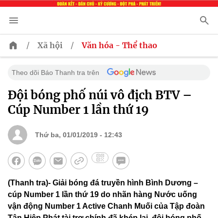
/
/
Xã hội
Văn hóa - Thể thao
Theo dõi Báo Thanh tra trên
Đội bóng phố núi vô địch BTV –
Cúp Number 1 lần thứ 19
Thứ ba, 01/01/2019 - 12:43
(Thanh tra)- Giải bóng đá truyền hình Bình Dương –
cúp Number 1 lần thứ 19 do nhãn hàng Nước uống
vận động Number 1 Active Chanh Muối của Tập đoàn
Tân Hiệp Phát tài trợ chính đã khép lại, đội bóng phố