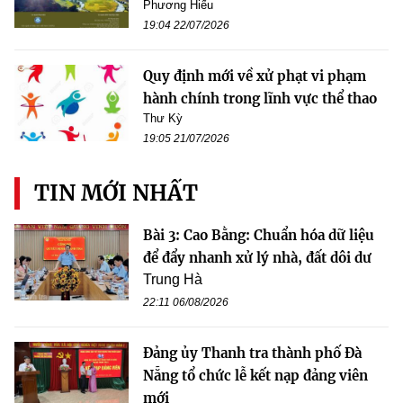
Phương Hiếu
19:04 22/07/2026
Quy định mới về xử phạt vi phạm
hành chính trong lĩnh vực thể thao
Thư Kỳ
19:05 21/07/2026
TIN MỚI NHẤT
Bài 3: Cao Bằng: Chuẩn hóa dữ liệu
để đẩy nhanh xử lý nhà, đất dôi dư
Trung Hà
22:11 06/08/2026
Đảng ủy Thanh tra thành phố Đà
Nẵng tổ chức lễ kết nạp đảng viên
mới