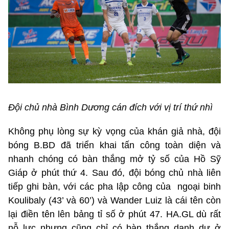
Đội chủ nhà Bình Dương cán đích với vị trí thứ nhì
Không phụ lòng sự kỳ vọng của khán giả nhà, đội
bóng B.BD đã triển khai tấn công toàn diện và
nhanh chóng có bàn thắng mở tỷ số của Hồ Sỹ
Giáp ở phút thứ 4. Sau đó, đội bóng chủ nhà liên
tiếp ghi bàn, với các pha lập công của ngoại binh
Koulibaly (43’ và 60’) và Wander Luiz là cái tên còn
lại điền tên lên bảng tỉ số ở phút 47. HA.GL dù rất
nỗ lực nhưng cũng chỉ có bàn thắng danh dự ở