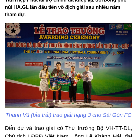
núi HA.GL lần đầu tiên vô địch giải sau nhiều năm
tham dự.
Thanh Vũ (bìa trái) trao giải hạng 3 cho Sài Gòn FC
Đến dự và trao giải có Thứ trưởng Bộ VH-TT-DL,
Chủ tịch LĐBĐ Việt Nam - ông Lê Khánh Hải, đại