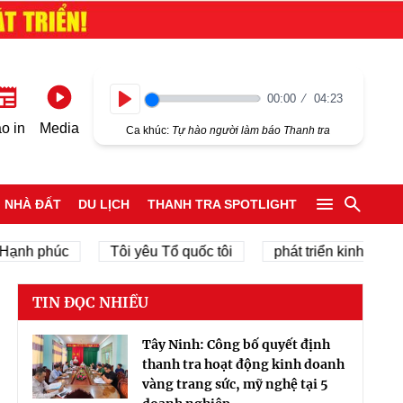
00:00
04:23
Play
o in
Media
Ca khúc:
Tự hào người làm báo Thanh tra
NHÀ ĐẤT
DU LỊCH
THANH TRA SPOTLIGHT
húc
Tôi yêu Tổ quốc tôi
phát triển kinh tế tư nhân
TIN ĐỌC NHIỀU
Tây Ninh: Công bố quyết định
thanh tra hoạt động kinh doanh
vàng trang sức, mỹ nghệ tại 5