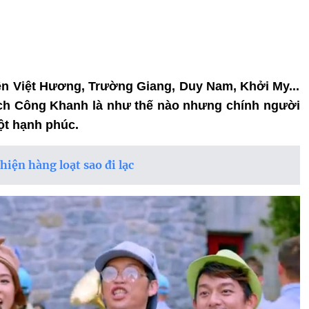
yện Việt Hương, Trường Giang, Duy Nam, Khởi My...
ạch Công Khanh là như thế nào nhưng chính người
ột hạnh phúc.
iện hàng loạt sao đi lạc