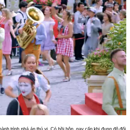
hành trình phá án thú vị. Có hồi hộp, gay cấn khi đụng độ đối