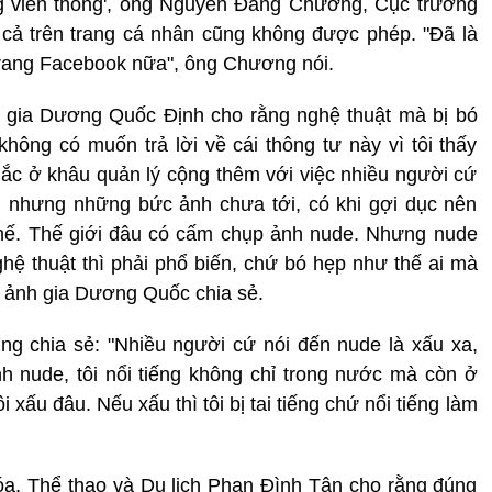
ng viễn thông', ông Nguyễn Đăng Chương, Cục trưởng
 cả trên trang cá nhân cũng không được phép. "Đã là
 trang Facebook nữa", ông Chương nói.
h gia Dương Quốc Định cho rằng nghệ thuật mà bị bó
ông có muốn trả lời về cái thông tư này vì tôi thấy
ắc ở khâu quản lý cộng thêm với việc nhiều người cứ
n nhưng những bức ảnh chưa tới, có khi gợi dục nên
 thế. Thế giới đâu có cấm chụp ảnh nude. Nhưng nude
ệ thuật thì phải phổ biến, chứ bó hẹp như thế ai mà
p ảnh gia Dương Quốc chia sẻ.
g chia sẻ: "Nhiều người cứ nói đến nude là xấu xa,
h nude, tôi nổi tiếng không chỉ trong nước mà còn ở
 xấu đâu. Nếu xấu thì tôi bị tai tiếng chứ nổi tiếng làm
óa, Thể thao và Du lịch Phan Đình Tân cho rằng đúng