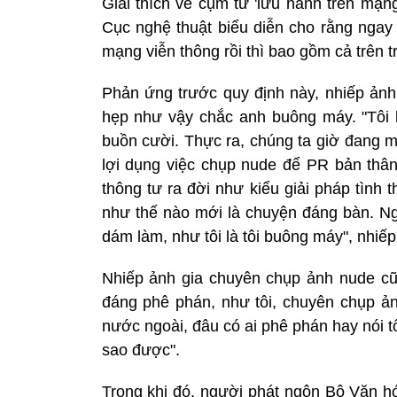
Giải thích về cụm từ 'lưu hành trên mạ
Cục nghệ thuật biểu diễn cho rằng ngay
mạng viễn thông rồi thì bao gồm cả trên
Phản ứng trước quy định này, nhiếp ản
hẹp như vậy chắc anh buông máy. "Tôi kh
buồn cười. Thực ra, chúng ta giờ đang m
lợi dụng việc chụp nude để PR bản thâ
thông tư ra đời như kiểu giải pháp tình
như thế nào mới là chuyện đáng bàn. Ngh
dám làm, như tôi là tôi buông máy", nhiế
Nhiếp ảnh gia chuyên chụp ảnh nude cũn
đáng phê phán, như tôi, chuyên chụp ản
nước ngoài, đâu có ai phê phán hay nói tôi
sao được".
Trong khi đó, người phát ngôn Bộ Văn h