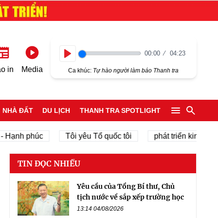
00:00
04:23
Play
o in
Media
Ca khúc:
Tự hào người làm báo Thanh tra
NHÀ ĐẤT
DU LỊCH
THANH TRA SPOTLIGHT
h phúc
Tôi yêu Tổ quốc tôi
phát triển kinh tế tư nhân
TIN ĐỌC NHIỀU
Yêu cầu của Tổng Bí thư, Chủ
tịch nước về sắp xếp trường học
13:14 04/08/2026