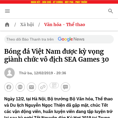
/
/
Xã hội
Văn hóa - Thể thao
Theo dõi Báo Thanh tra trên
Bóng đá Việt Nam được kỳ vọng
giành chức vô địch SEA Games 30
Thứ ba, 12/02/2019 - 20:36
Ngày 12/2, tại Hà Nội, Bộ trưởng Bộ Văn hóa, Thể thao
và Du lịch Nguyễn Ngọc Thiện đã gặp mặt, chúc Tết
các vận động viên, huấn luyện viên đang tập luyện trở
lại sau kỳ nghỉ Tết Nguyên đán Kỷ Hợi 2019 tại Trung