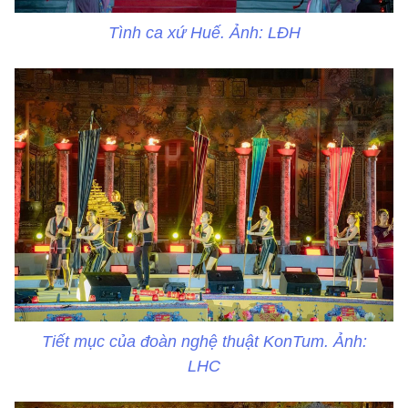
Tình ca xứ Huế. Ảnh: LĐH
Tiết mục của đoàn nghệ thuật KonTum. Ảnh:
LHC