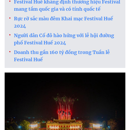
Festival Huế khẳng định thương hiệu Festival
mang tầm quốc gia và có tính quốc tế
Rực rỡ sắc màu đêm Khai mạc Festival Huế
2024
Người dân Cố đô hào hứng với lễ hội đường
phố Festival Huế 2024
Doanh thu gần 160 tỷ đồng trong Tuần lễ
Festival Huế