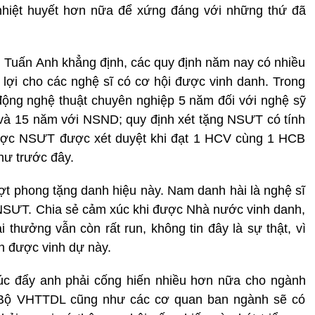
nhiệt huyết hơn nữa để xứng đáng với những thứ đã
 Tuấn Anh khẳng định, các quy định năm nay có nhiều
n lợi cho các nghệ sĩ có cơ hội được vinh danh. Trong
 động nghệ thuật chuyên nghiệp 5 năm đối với nghệ sỹ
và 15 năm với NSND; quy định xét tặng NSƯT có tính
được NSƯT được xét duyệt khi đạt 1 HCV cùng 1 HCB
hư trước đây.
 đợt phong tặng danh hiệu này. Nam danh hài là nghệ sĩ
 NSƯT. Chia sẻ cảm xúc khi được Nhà nước vinh danh,
i thưởng vẫn còn rất run, không tin đây là sự thật, vì
n được vinh dự này.
húc đẩy anh phải cống hiến nhiều hơn nữa cho ngành
 Bộ VHTTDL cũng như các cơ quan ban ngành sẽ có