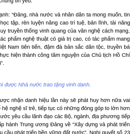
húng tin yêu.
nh: “Đảng, nhà nước và nhân dân ta mong muốn, tin
ọc tập, rèn luyện nâng cao trí tuệ, bản lĩnh, tài năng
huy truyền thống vinh quang của văn nghệ cách mạng,
ác phẩm nghệ thuật có giá trị cao, có tác phẩm mang
iệt Nam tiên tiến, đậm đà bản sắc dân tộc, truyền bá
, thực hiện thành công tâm nguyện của Chủ tịch Hồ Chí
”.
i được Nhà nước trao tặng vinh danh.
ược nhận danh hiệu lần này sẽ phát huy hơn nữa vai
 hệ nghệ sĩ trẻ, tiếp tục có những đóng góp to lớn hơn
ước yêu cầu lãnh đạo các Bộ, ngành, địa phương tiếp
hấp hành Trung ương Đảng về “Xây dựng và phát triển
 cầu phát triển bền vững đất nước”, Nghị quyết số 23