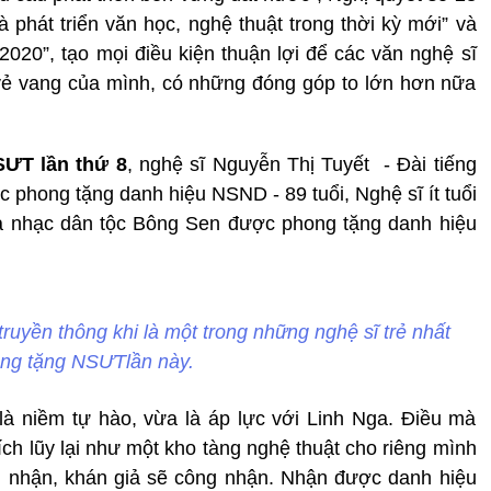
à phát triển văn học, nghệ thuật trong thời kỳ mới” và
2020”, tạo mọi điều kiện thuận lợi để các văn nghệ sĩ
vẻ vang của mình, có những đóng góp to lớn hơn nữa
ƯT lần thứ 8
, nghệ sĩ Nguyễn Thị Tuyết - Đài tiếng
c phong tặng danh hiệu NSND - 89 tuổi, Nghệ sĩ ít tuổi
a nhạc dân tộc Bông Sen được phong tặng danh hiệu
uyền thông khi là một trong những nghệ sĩ trẻ nhất
ng tặng NSƯTlần này.
là niềm tự hào, vừa là áp lực với Linh Nga. Điều mà
tích lũy lại như một kho tàng nghệ thuật cho riêng mình
g nhận, khán giả sẽ công nhận. Nhận được danh hiệu