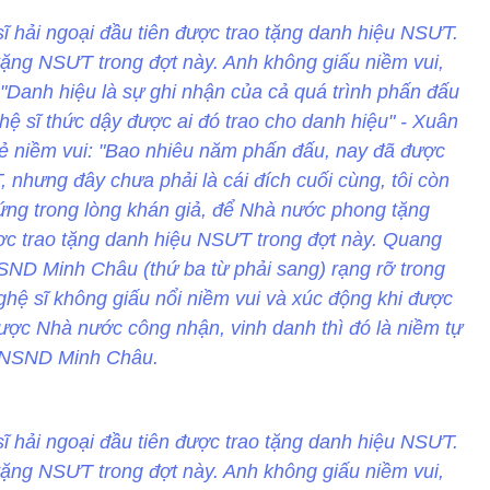
sĩ hải ngoại đầu tiên được trao tặng danh hiệu NSƯT.
ng NSƯT trong đợt này. Anh không giấu niềm vui,
"Danh hiệu là sự ghi nhận của cả quá trình phấn đấu
hệ sĩ thức dậy được ai đó trao cho danh hiệu" - Xuân
ẻ niềm vui: "Bao nhiêu năm phấn đấu, nay đã được
nhưng đây chưa phải là cái đích cuối cùng, tôi còn
đứng trong lòng khán giả, để Nhà nước phong tặng
 trao tặng danh hiệu NSƯT trong đợt này. Quang
D Minh Châu (thứ ba từ phải sang) rạng rỡ trong
ệ sĩ không giấu nổi niềm vui và xúc động khi được
c Nhà nước công nhận, vinh danh thì đó là niềm tự
 NSND Minh Châu.
sĩ hải ngoại đầu tiên được trao tặng danh hiệu NSƯT.
ng NSƯT trong đợt này. Anh không giấu niềm vui,