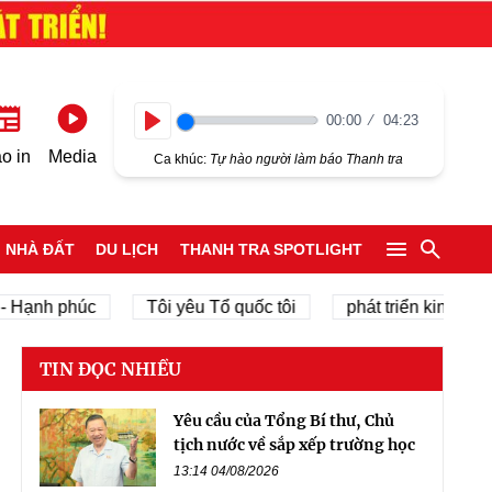
00:00
04:23
Play
o in
Media
Ca khúc:
Tự hào người làm báo Thanh tra
NHÀ ĐẤT
DU LỊCH
THANH TRA SPOTLIGHT
nh phúc
Tôi yêu Tổ quốc tôi
phát triển kinh tế tư nh
TIN ĐỌC NHIỀU
Yêu cầu của Tổng Bí thư, Chủ
tịch nước về sắp xếp trường học
13:14 04/08/2026