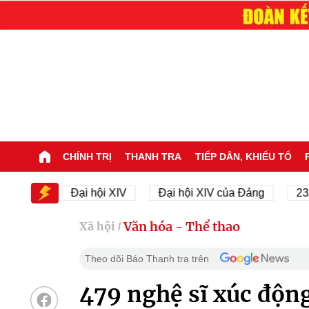
CHÍNH TRỊ
THANH TRA
TIẾP DÂN, KHIẾU TỐ
XIV
Đại hội XIV
Đại hội XIV của Đảng
23/11/1
Văn hóa - Thể thao
Xã hội
/
Theo dõi Báo Thanh tra trên
479 nghệ sĩ xúc độn