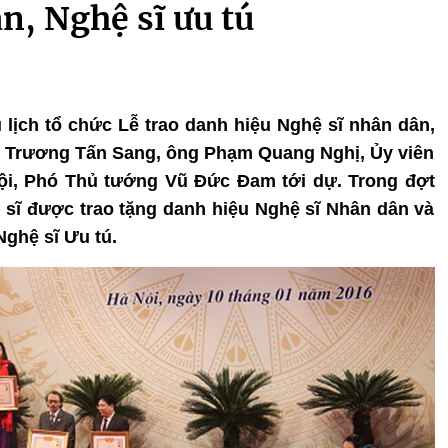
n, Nghệ sĩ ưu tú
 lịch tổ chức Lễ trao danh hiệu Nghệ sĩ nhân dân,
ớc Trương Tấn Sang, ông Phạm Quang Nghị, Ủy viên
Nội, Phó Thủ tướng Vũ Đức Đam tới dự. Trong đợt
ệ sĩ được trao tặng danh hiệu Nghệ sĩ Nhân dân và
Nghệ sĩ Ưu tú.