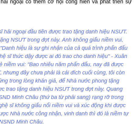
hải ngoại có thêm cơ hội cống hiến và phát triển sự
sĩ hải ngoại đầu tiên được trao tặng danh hiệu NSƯT.
ng NSƯT trong đợt này. Anh không giấu niềm vui,
"Danh hiệu là sự ghi nhận của cả quá trình phấn đấu
hệ sĩ thức dậy được ai đó trao cho danh hiệu" - Xuân
ẻ niềm vui: "Bao nhiêu năm phấn đấu, nay đã được
nhưng đây chưa phải là cái đích cuối cùng, tôi còn
đứng trong lòng khán giả, để Nhà nước phong tặng
 trao tặng danh hiệu NSƯT trong đợt này. Quang
D Minh Châu (thứ ba từ phải sang) rạng rỡ trong
ệ sĩ không giấu nổi niềm vui và xúc động khi được
c Nhà nước công nhận, vinh danh thì đó là niềm tự
 NSND Minh Châu.