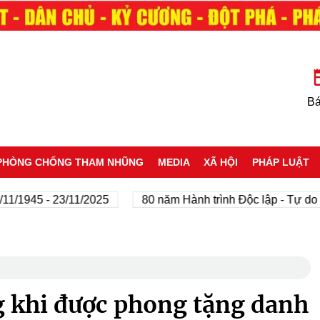
Bá
PHÒNG CHỐNG THAM NHŨNG
MEDIA
XÃ HỘI
PHÁP LUẬT
945 - 23/11/2025
80 năm Hành trình Độc lập - Tự do - Hạ
g khi được phong tặng danh