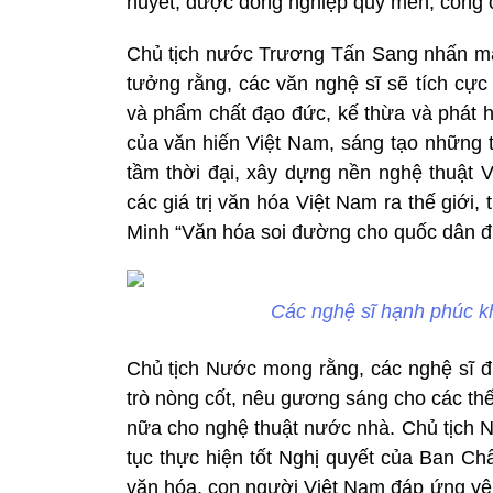
huyết, được đồng nghiệp quý mến, công c
Chủ tịch nước Trương Tấn Sang nhấn mạ
tưởng rằng, các văn nghệ sĩ sẽ tích cực h
và phẩm chất đạo đức, kế thừa và phát 
của văn hiến Việt Nam, sáng tạo những t
tầm thời đại, xây dựng nền nghệ thuật V
các giá trị văn hóa Việt Nam ra thế giới
Minh “Văn hóa soi đường cho quốc dân đi
Các nghệ sĩ hạnh phúc kh
Chủ tịch Nước mong rằng, các nghệ sĩ đ
trò nòng cốt, nêu gương sáng cho các thế
nữa cho nghệ thuật nước nhà. Chủ tịch N
tục thực hiện tốt Nghị quyết của Ban C
văn hóa, con người Việt Nam đáp ứng yêu