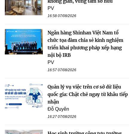
không gian, vững tâm sở hữu
PV
16:58 07/08/2026
Ngân hàng Shinhan Việt Nam tổ
chức tọa đàm chia sẻ kinh nghiệm
triển khai phương pháp xếp hạng
nội bộ IRB
PV
16:57 07/08/2026
Quản lý vụ việc trên cơ sở dữ liệu
quốc gia: Chặt chẽ ngay từ khâu tiếp
nhận
Đỗ Quyên
16:27 07/08/2026
Học sinh trường công tựu trường