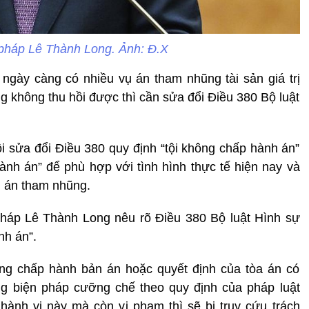
pháp Lê Thành Long. Ảnh: Đ.X
n ngày càng có nhiều vụ án tham nhũng tài sản giá trị
g không thu hồi được thì cần sửa đổi Điều 380 Bộ luật
ội sửa đổi Điều 380 quy định “tội không chấp hành án”
hành án” để phù hợp với tình hình thực tế hiện nay và
vụ án tham nhũng.
pháp Lê Thành Long nêu rõ Điều 380 Bộ luật Hình sự
nh án”.
ng chấp hành bản án hoặc quyết định của tòa án có
ng biện pháp cưỡng chế theo quy định của pháp luật
hành vi này mà còn vi phạm thì sẽ bị truy cứu trách