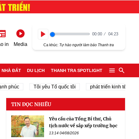
00:00
04:23
Play
o in
Media
Ca khúc:
Tự hào người làm báo Thanh tra
NHÀ ĐẤT
DU LỊCH
THANH TRA SPOTLIGHT
phúc
Tôi yêu Tổ quốc tôi
phát triển kinh tế tư nhân
TIN ĐỌC NHIỀU
Yêu cầu của Tổng Bí thư, Chủ
tịch nước về sắp xếp trường học
13:14 04/08/2026