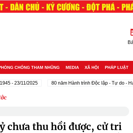
Bá
PHÒNG CHỐNG THAM NHŨNG
MEDIA
XÃ HỘI
PHÁP LUẬT
 - 23/11/2025
80 năm Hành trình Độc lập - Tự do - Hạnh 
ước
chưa thu hồi được, cử tri