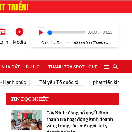
00:00
04:23
Play
o in
Media
Ca khúc:
Tự hào người làm báo Thanh tra
NHÀ ĐẤT
DU LỊCH
THANH TRA SPOTLIGHT
nh phúc
Tôi yêu Tổ quốc tôi
phát triển kinh tế tư nh
TIN ĐỌC NHIỀU
Tây Ninh: Công bố quyết định
thanh tra hoạt động kinh doanh
vàng trang sức, mỹ nghệ tại 5