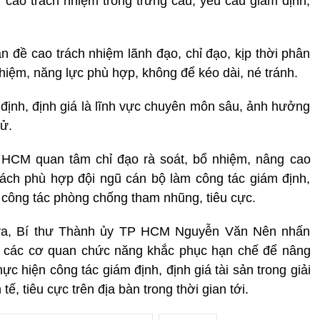
 cao trách nhiệm trong trưng cầu, yêu cầu giám định,
n đề cao trách nhiệm lãnh đạo, chỉ đạo, kịp thời phân
ghiệm, năng lực phù hợp, không để kéo dài, né tránh.
 định, định giá là lĩnh vực chuyên môn sâu, ảnh hưởng
xử.
 HCM quan tâm chỉ đạo rà soát, bổ nhiệm, nâng cao
sách phù hợp đội ngũ cán bộ làm công tác giám định,
 công tác phòng chống tham nhũng, tiêu cực.
 tra, Bí thư Thành ủy TP HCM Nguyễn Văn Nên nhấn
o các cơ quan chức năng khắc phục hạn chế để nâng
ực hiện công tác giám định, định giá tài sản trong giải
ế, tiêu cực trên địa bàn trong thời gian tới.