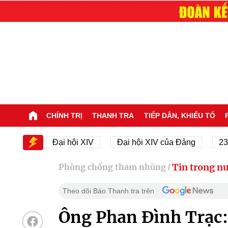
CHÍNH TRỊ
THANH TRA
TIẾP DÂN, KHIẾU TỐ
XIV
Đại hội XIV
Đại hội XIV của Đảng
23/11/1
Tin trong n
Phòng chống tham nhũng
/
Theo dõi Báo Thanh tra trên
Ông Phan Đình Trạc