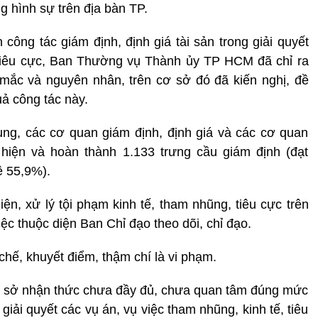
ng hình sự trên địa bàn TP.
 công tác giám định, định giá tài sản trong giải quyết
, tiêu cực, Ban Thường vụ Thành ủy TP HCM đã chỉ ra
ắc và nguyên nhân, trên cơ sở đó đã kiến nghị, đề
ả công tác này.
ụng, các cơ quan giám định, định giá và các cơ quan
hiện và hoàn thành 1.133 trưng cầu giám định (đạt
ệ 55,9%).
ện, xử lý tội phạm kinh tế, tham nhũng, tiêu cực trên
iệc thuộc diện Ban Chỉ đạo theo dõi, chỉ đạo.
hế, khuyết điểm, thậm chí là vi phạm.
cơ sở nhận thức chưa đầy đủ, chưa quan tâm đúng mức
 giải quyết các vụ án, vụ việc tham nhũng, kinh tế, tiêu