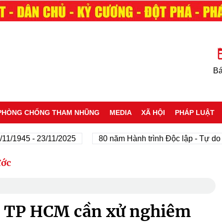
Bá
PHÒNG CHỐNG THAM NHŨNG
MEDIA
XÃ HỘI
PHÁP LUẬT
945 - 23/11/2025
80 năm Hành trình Độc lập - Tự do - Hạ
ước
: TP HCM cần xử nghiêm