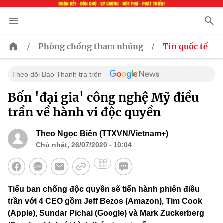
/
/
Phòng chống tham nhũng
Tin quốc tế
Theo dõi Báo Thanh tra trên
Bốn 'đại gia' công nghệ Mỹ điều
trần về hành vi độc quyền
Theo Ngọc Biên (TTXVN/Vietnam+)
Chủ nhật, 26/07/2020 - 10:04
Tiểu ban chống độc quyền sẽ tiến hành phiên điều
trần với 4 CEO gồm Jeff Bezos (Amazon), Tim Cook
(Apple), Sundar Pichai (Google) và Mark Zuckerberg