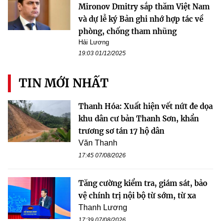
Mironov Dmitry sắp thăm Việt Nam
và dự lễ ký Bản ghi nhớ hợp tác về
phòng, chống tham nhũng
Hải Lương
19:03 01/12/2025
TIN MỚI NHẤT
Thanh Hóa: Xuất hiện vết nứt đe dọa
khu dân cư bản Thanh Sơn, khẩn
trương sơ tán 17 hộ dân
Văn Thanh
17:45 07/08/2026
Tăng cường kiểm tra, giám sát, bảo
vệ chính trị nội bộ từ sớm, từ xa
Thanh Lương
17:39 07/08/2026