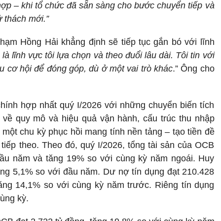
 hợp – khi tổ chức đã sẵn sàng cho bước chuyển tiếp và
 thách mới.”
hạm Hồng Hải khẳng định sẽ tiếp tục gắn bó với lĩnh
là lĩnh vực tôi lựa chọn và theo đuổi lâu dài. Tôi tin với
ều cơ hội để đóng góp, dù ở một vai trò khác
.” Ông cho
hính hợp nhất quý I/2026 với những chuyển biến tích
 về quy mô và hiệu quả vận hành, cấu trúc thu nhập
ột chu kỳ phục hồi mang tính nền tảng – tạo tiền đề
tiếp theo. Theo đó, quý I/2026, tổng tài sản của OCB
 đầu năm và tăng 19% so với cùng kỳ năm ngoái. Huy
tăng 5,1% so với đầu năm. Dư nợ tín dụng đạt 210.428
ăng 14,1% so với cùng kỳ năm trước. Riêng tín dụng
cùng kỳ.