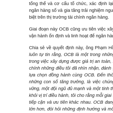
tổng thể và cơ cấu tổ chức, xác định l
ngân hàng số và gia tăng trải nghiệm ng
biệt trên thị trường tài chính ngân hàng.
Giai đoạn này OCB cũng ưu tiên việc xâ
vận hành ổn định và linh hoạt để ngân hà
Chia sẻ về quyết định này, ông Phạm Hồ
luôn tự tin rằng, OCB là một trong nhữ
trong việc xây dựng được giá trị an toàn
chính những điều tôi đã nhìn nhận, đánh g
lựa chọn đồng hành cùng OCB. Đến thời 
những con số tăng trưởng, là việc chú
vững, một đội ngũ đủ mạnh và một tinh th
khỏi vị trí điều hành, tôi cho rằng mỗi g
tiếp cận và ưu tiên khác nhau. OCB đa
lớn hơn, đòi hỏi những định hướng và mô