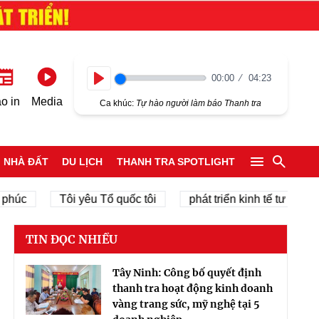
00:00
04:23
Play
o in
Media
Ca khúc:
Tự hào người làm báo Thanh tra
NHÀ ĐẤT
DU LỊCH
THANH TRA SPOTLIGHT
Tôi yêu Tổ quốc tôi
phát triển kinh tế tư nhân
TIN ĐỌC NHIỀU
Tây Ninh: Công bố quyết định
thanh tra hoạt động kinh doanh
vàng trang sức, mỹ nghệ tại 5