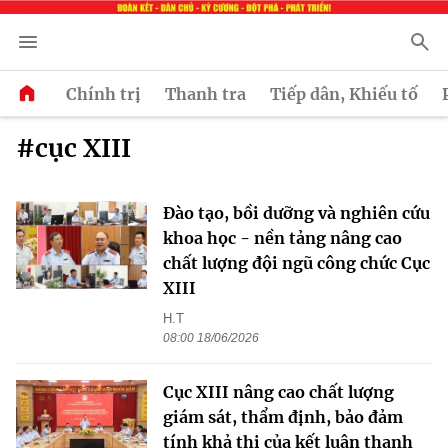
Chính trị
Thanh tra
Tiếp dân, Khiếu tố
#cục XIII
Đào tạo, bồi dưỡng và nghiên cứu
khoa học - nền tảng nâng cao
chất lượng đội ngũ công chức Cục
XIII
H.T
08:00 18/06/2026
Cục XIII nâng cao chất lượng
giám sát, thẩm định, bảo đảm
tính khả thi của kết luận thanh