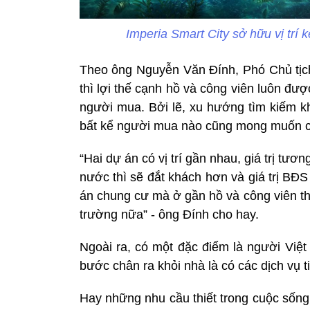
Imperia Smart City sở hữu vị trí 
Theo ông Nguyễn Văn Đính, Phó Chủ tịch 
thì lợi thế cạnh hồ và công viên luôn đư
người mua. Bởi lẽ, xu hướng tìm kiếm kh
bất kể người mua nào cũng mong muốn có
“Hai dự án có vị trí gần nhau, giá trị t
nước thì sẽ đắt khách hơn và giá trị BĐ
án chung cư mà ở gần hồ và công viên th
trường nữa” - ông Đính cho hay.
Ngoài ra, có một đặc điểm là người Việt
bước chân ra khỏi nhà là có các dịch vụ ti
Hay những nhu cầu thiết trong cuộc sống