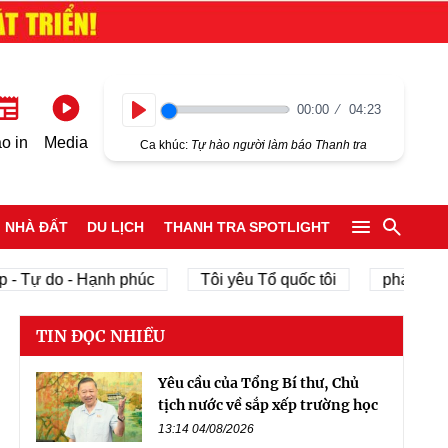
00:00
04:23
Play
o in
Media
Ca khúc:
Tự hào người làm báo Thanh tra
NHÀ ĐẤT
DU LỊCH
THANH TRA SPOTLIGHT
 do - Hạnh phúc
Tôi yêu Tổ quốc tôi
phát triển kinh 
TIN ĐỌC NHIỀU
Yêu cầu của Tổng Bí thư, Chủ
tịch nước về sắp xếp trường học
13:14 04/08/2026