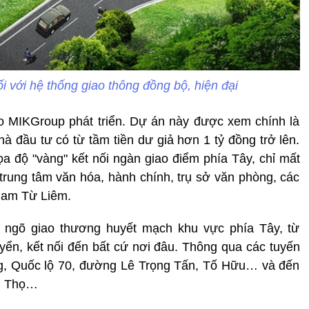
i với hệ thống giao thông đồng bộ, hiện đại
o MIKGroup phát triển. Dự án này được xem chính là
hà đầu tư có từ tầm tiền dư giả hơn 1 tỷ đồng trở lên.
 tọa độ "vàng" kết nối ngàn giao điểm phía Tây, chỉ mất
 trung tâm văn hóa, hành chính, trụ sở văn phòng, các
Nam Từ Liêm.
a ngõ giao thương huyết mạch khu vực phía Tây, từ
uyển, kết nối đến bất cứ nơi đâu. Thông qua các tuyến
g, Quốc lộ 70, đường Lê Trọng Tấn, Tố Hữu… và đến
hú Thọ…