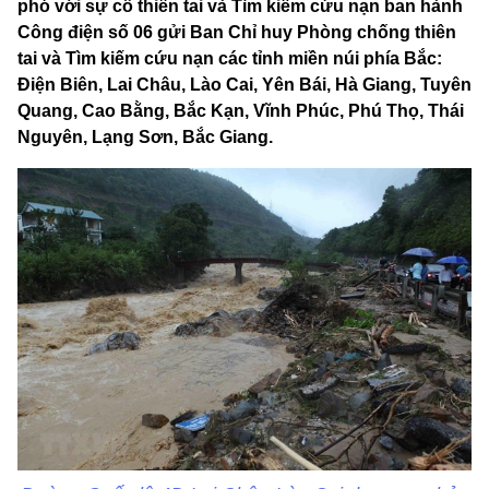
phó với sự cố thiên tai và Tìm kiếm cứu nạn ban hành
Công điện số 06 gửi Ban Chỉ huy Phòng chống thiên
tai và Tìm kiếm cứu nạn các tỉnh miền núi phía Bắc:
Điện Biên, Lai Châu, Lào Cai, Yên Bái, Hà Giang, Tuyên
Quang, Cao Bằng, Bắc Kạn, Vĩnh Phúc, Phú Thọ, Thái
Nguyên, Lạng Sơn, Bắc Giang.