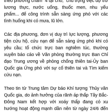
theo phương châm "4 tại chỗ," chú trọng việc dự trữ
lương thực, nước uống, thuốc men, nhu yếu
phẩm... để công trình sẵn sàng ứng phó với các
tình huống khi có mưa, lũ lớn.
Các địa phương, đơn vị duy trì lực lượng, phương
tiện cứu hộ, cứu nạn để sẵn sàng ứng phó khi có
yêu cầu; tổ chức trực ban nghiêm túc, thường
xuyên báo cáo về Văn phòng thường trực Ban Chỉ
đạo Trung ương về phòng chống thiên tai-Ủy ban
Quốc gia Ứng phó với sự cố thiên tai và Tìm kiếm
cứu nạn.
Theo tin từ Trung tâm Dự báo Khí tượng Thủy văn
Quốc gia, do ảnh hưởng của rãnh áp thấp Tây Bắc-
Đông Nam kết hợp với xoáy thấp đang có xu
hướng hoạt động mạnh dần nên từ ngày 24/6 đến