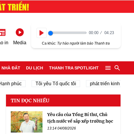
00:00
04:23
Play
o in
Media
Ca khúc:
Tự hào người làm báo Thanh tra
NHÀ ĐẤT
DU LỊCH
THANH TRA SPOTLIGHT
phúc
Tôi yêu Tổ quốc tôi
phát triển kinh tế tư nhân
TIN ĐỌC NHIỀU
Yêu cầu của Tổng Bí thư, Chủ
tịch nước về sắp xếp trường học
13:14 04/08/2026