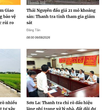
ểm Giao
Thái Nguyên đấu giá 21 mỏ khoáng
g bảo vệ
sản: Thanh tra tỉnh tham gia giám
 rủi ro
sát
Đăng Tân
08:00 06/08/2026
 rõ nhiều
Sơn La: Thanh tra chỉ rõ dấu hiệu
t tự xây
lãng phí trong xử lý nhà, đất dôi dư