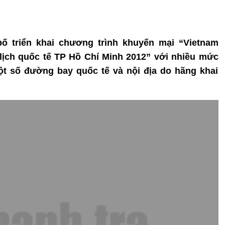
 bố triển khai chương trình khuyến mại “Vietnam
lịch quốc tế TP Hồ Chí Minh 2012” với nhiều mức
ột số đường bay quốc tế và nội địa do hãng khai