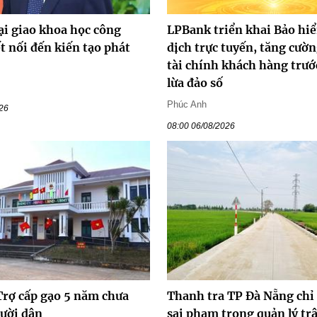
ại giao khoa học công
LPBank triển khai Bảo hi
t nối đến kiến tạo phát
dịch trực tuyến, tăng cườn
tài chính khách hàng trước
lừa đảo số
Phúc Anh
026
08:00 06/08/2026
Trợ cấp gạo 5 năm chưa
Thanh tra TP Đà Nẵng chỉ
gười dân
sai phạm trong quản lý trậ