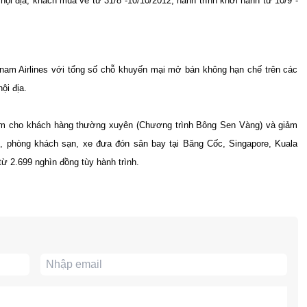
 nội địa, khách mua vé từ 31/8 -10/10/2012, hành trình khởi hành từ 10/9 -
tnam Airlines với tổng số chỗ khuyến mại mở bán không hạn chế trên các
ội địa.
iểm cho khách hàng thường xuyên (Chương trình Bông Sen Vàng) và giảm
i, phòng khách sạn, xe đưa đón sân bay tại Băng Cốc, Singapore, Kuala
 2.699 nghìn đồng tùy hành trình.