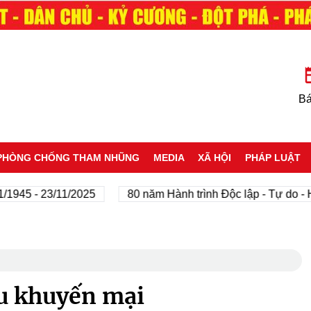
Bá
PHÒNG CHỐNG THAM NHŨNG
MEDIA
XÃ HỘI
PHÁP LUẬT
- 23/11/2025
80 năm Hành trình Độc lập - Tự do - Hạnh 
êu khuyến mại