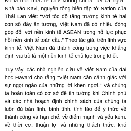
Đó là một thực tế chứ không chỉ là “lời ca ngợi”.
Nhà báo Kavi, nguyên tổng biên tập tờ Nation của
Thái Lan viết: “Với tốc độ tăng trưởng kinh tế hai
con số đầy ấn tượng, Việt Nam đã có nhiều đóng
góp đối với nền kinh tế ASEAN trong nỗ lực phục
hồi nền kinh tế toàn cầu.” Theo tác giả, trên lĩnh vực
kinh tế, Việt Nam đã thành công trong việc khẳng
định vai trò là một nền kinh tế chủ lực trong khối.
Tuy vậy, các nhà nghiên cứu về Việt Nam của đại
học Havard cho rằng “Việt Nam cần cảnh giác với
sự ngọt ngào của những lời khen ngợi.” Và chúng
ta hoàn toàn có cơ sở để tin tưởng khi Chính phủ
và các nhà hoạch định chính sách của chúng ta
luôn đủ bản lĩnh, bình tĩnh, tỉnh táo để ý thức về
thành công và hạn chế, về điểm mạnh và yếu kém,
về thời cơ, thuận lợi và những thách thức, khó