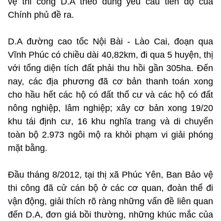
vệ thi công D.A theo đúng yêu cầu tiến độ của
Chính phủ đề ra.
D.A đường cao tốc Nội Bài - Lào Cai, đoạn qua
Vĩnh Phúc có chiều dài 40,82km, đi qua 5 huyện, thị
với tổng diện tích đất phải thu hồi gần 305ha. Đến
nay, các địa phương đã cơ bản thanh toán xong
cho hầu hết các hộ có đất thổ cư và các hộ có đất
nông nghiệp, lâm nghiệp; xây cơ bản xong 19/20
khu tái định cư, 16 khu nghĩa trang và di chuyển
toàn bộ 2.973 ngôi mộ ra khỏi phạm vi giải phóng
mặt bằng.
Đầu tháng 8/2012, tại thị xã Phúc Yên, Ban Bảo vệ
thi công đã cử cán bộ ở các cơ quan, đoàn thể đi
vận động, giải thích rõ ràng những vấn đề liên quan
đến D.A, đơn giá bồi thường, những khúc mắc của