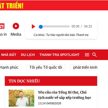
00:00
04:23
Play
o in
Media
Ca khúc:
Tự hào người làm báo Thanh tra
NHÀ ĐẤT
DU LỊCH
THANH TRA SPOTLIGHT
nh phúc
Tôi yêu Tổ quốc tôi
phát triển kinh tế tư nhâ
TIN ĐỌC NHIỀU
Yêu cầu của Tổng Bí thư, Chủ
tịch nước về sắp xếp trường học
13:14 04/08/2026