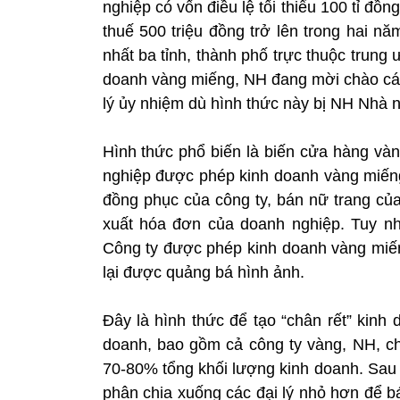
nghiệp có vốn điều lệ tối thiểu 100 tỉ đồ
thuế 500 triệu đồng trở lên trong hai n
nhất ba tỉnh, thành phố trực thuộc trun
doanh vàng miếng, NH đang mời chào các
lý ủy nhiệm dù hình thức này bị NH Nhà
Hình thức phổ biến là biến cửa hàng và
nghiệp được phép kinh doanh vàng miếng
đồng phục của công ty, bán nữ trang củ
xuất hóa đơn của doanh nghiệp. Tuy nhi
Công ty được phép kinh doanh vàng miến
lại được quảng bá hình ảnh.
Đây là hình thức để tạo “chân rết” kinh 
doanh, bao gồm cả công ty vàng, NH, ch
70-80% tổng khối lượng kinh doanh. Sau k
phân chia xuống các đại lý nhỏ hơn để b