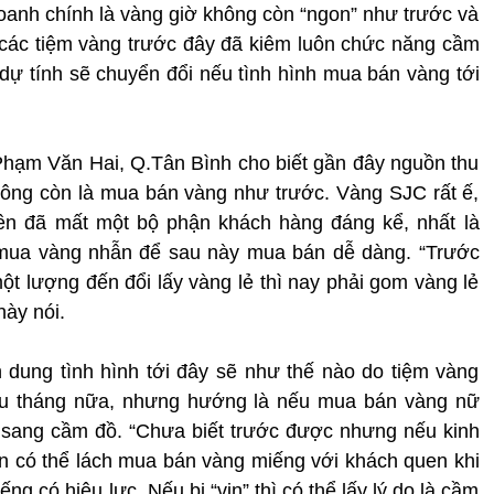
doanh chính là vàng giờ không còn “ngon” như trước và
0% các tiệm vàng trước đây đã kiêm luôn chức năng cầm
dự tính sẽ chuyển đổi nếu tình hình mua bán vàng tới
 Phạm Văn Hai, Q.Tân Bình cho biết gần đây nguồn thu
hông còn là mua bán vàng như trước. Vàng SJC rất ế,
n đã mất một bộ phận khách hàng đáng kể, nhất là
 mua vàng nhẫn để sau này mua bán dễ dàng. “Trước
ột lượng đến đổi lấy vàng lẻ thì nay phải gom vàng lẻ
này nói.
 dung tình hình tới đây sẽ như thế nào do tiệm vàng
u tháng nữa, nhưng hướng là nếu mua bán vàng nữ
n sang cầm đồ. “Chưa biết trước được nhưng nếu kinh
n có thể lách mua bán vàng miếng với khách quen khi
 có hiệu lực. Nếu bị “vịn” thì có thể lấy lý do là cầm