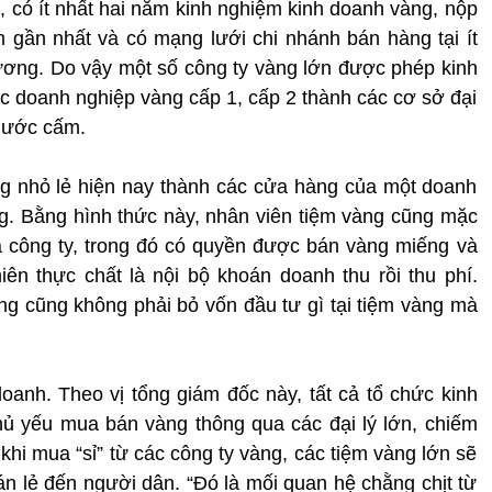
ng, có ít nhất hai năm kinh nghiệm kinh doanh vàng, nộp
ăm gần nhất và có mạng lưới chi nhánh bán hàng tại ít
g ương. Do vậy một số công ty vàng lớn được phép kinh
 doanh nghiệp vàng cấp 1, cấp 2 thành các cơ sở đại
 nước cấm.
ng nhỏ lẻ hiện nay thành các cửa hàng của một doanh
. Bằng hình thức này, nhân viên tiệm vàng cũng mặc
a công ty, trong đó có quyền được bán vàng miếng và
ên thực chất là nội bộ khoán doanh thu rồi thu phí.
g cũng không phải bỏ vốn đầu tư gì tại tiệm vàng mà
doanh. Theo vị tổng giám đốc này, tất cả tổ chức kinh
ủ yếu mua bán vàng thông qua các đại lý lớn, chiếm
hi mua “sỉ” từ các công ty vàng, các tiệm vàng lớn sẽ
án lẻ đến người dân. “Đó là mối quan hệ chằng chịt từ