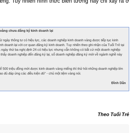
ng. Tuy nhiên hình thức biến tướng này chỉ xảy ra ở
vàng chưa đăng ký kinh doanh lại
 ngày thông tư có hiệu lực, các doanh nghiệp kinh doanh vàng được tiếp tục kinh
h doanh lại với cơ quan đăng ký kinh doanh. Tuy nhiên theo ghi nhận của Tuổi Trẻ tại
 ngày thứ ba nghị định 24 có hiệu lực nhưng vẫn không có bất cứ một doanh nghiệp
a thấy doanh nghiệp đến đăng ký lại, số doanh nghiệp đăng ký mới về ngành nghề này
 thuế 500 triệu đồng mới được kinh doanh vàng miếng thì thử hỏi những doanh nghiệp lớn
o đủ đáp ứng các điều kiện đó” - chủ một tiệm vàng nói.
Đình Dân
Theo Tuổi Trẻ