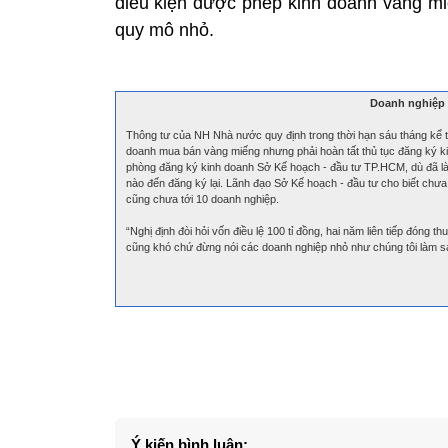
điều kiện được phép kinh doanh vàng miế
quy mô nhỏ.
Doanh nghiệp 
Thông tư của NH Nhà nước quy định trong thời hạn sáu tháng kể từ
doanh mua bán vàng miếng nhưng phải hoàn tất thủ tục đăng ký kin
phòng đăng ký kinh doanh Sở Kế hoạch - đầu tư TP.HCM, dù đã là
nào đến đăng ký lại. Lãnh đạo Sở Kế hoạch - đầu tư cho biết chư
cũng chưa tới 10 doanh nghiệp.
“Nghị định đòi hỏi vốn điều lệ 100 tỉ đồng, hai năm liên tiếp đóng
cũng khó chứ đừng nói các doanh nghiệp nhỏ như chúng tôi làm sa
Ý kiến bình luận: