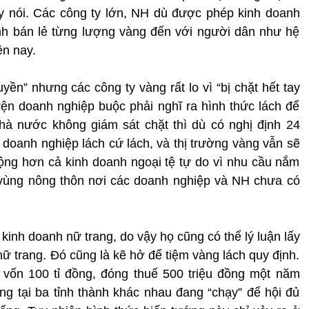
y nói. Các công ty lớn, NH dù được phép kinh doanh
h bán lẻ từng lượng vàng đến với người dân như hệ
ện nay.
ền” nhưng các công ty vàng rất lo vì “bị chặt hết tay
ện doanh nghiệp buộc phải nghĩ ra hình thức lách để
à nước không giám sát chặt thì dù có nghị định 24
oanh nghiệp lách cứ lách, và thị trường vàng vẫn sẽ
động hơn cả kinh doanh ngoại tệ tự do vì nhu cầu nắm
à vùng nông thôn nơi các doanh nghiệp và NH chưa có
inh doanh nữ trang, do vậy họ cũng có thể lý luận lấy
ữ trang. Đó cũng là kẽ hở để tiệm vàng lách quy định.
 vốn 100 tỉ đồng, đóng thuế 500 triệu đồng một năm
ng tại ba tỉnh thành khác nhau đang “chạy” để hội đủ