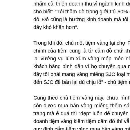
nhằm cải thiện doanh thu vì ngành kinh 
cho biết: “Tôi thăm dò trong giới thì 5
đồ. Đó cũng là hướng kinh doanh mà tôi 
đây khó khăn hơn”.
Trong khi đó, chủ một tiệm vàng tại chợ
chính của tiệm cũng là từ cầm đồ chứ k
lại vướng vụ lùm xùm vàng móp méo nê
khách hàng bình dân vì họ chuyển qua
đây tôi phải mang vàng miếng SJC loại m
đến SJC để bán lại dù chịu lỗ” - chủ tiệm 
Cũng theo chủ tiệm vàng này, chưa hình
còn được mua bán vàng miếng thêm sá
trang mà ế quá thì “dẹp” luôn để chuyể
doanh tiệm vàng kiêm tiệm cầm đồ thì vẫ
quy định cấm tiệm vàng mua bán vàng miếng