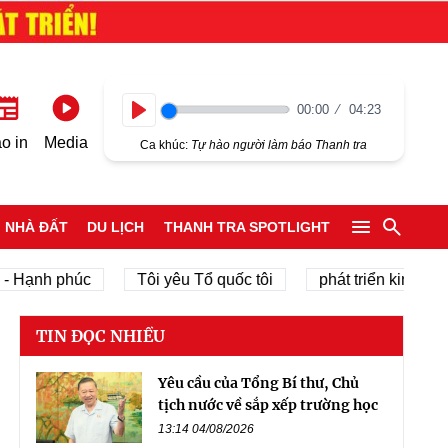
00:00
04:23
Play
o in
Media
Ca khúc:
Tự hào người làm báo Thanh tra
NHÀ ĐẤT
DU LỊCH
THANH TRA SPOTLIGHT
ạnh phúc
Tôi yêu Tổ quốc tôi
phát triển kinh tế tư nh
TIN ĐỌC NHIỀU
Yêu cầu của Tổng Bí thư, Chủ
tịch nước về sắp xếp trường học
13:14 04/08/2026