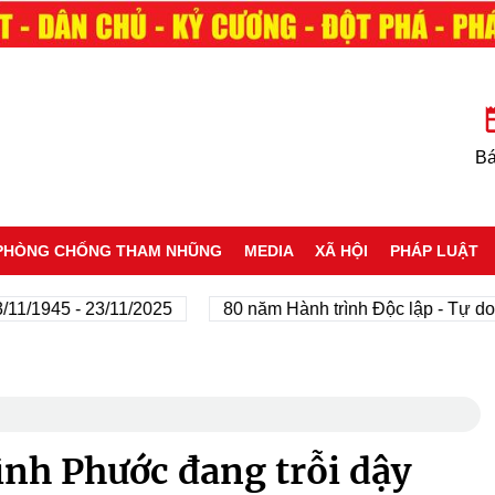
Bá
PHÒNG CHỐNG THAM NHŨNG
MEDIA
XÃ HỘI
PHÁP LUẬT
945 - 23/11/2025
80 năm Hành trình Độc lập - Tự do - H
ình Phước đang trỗi dậy