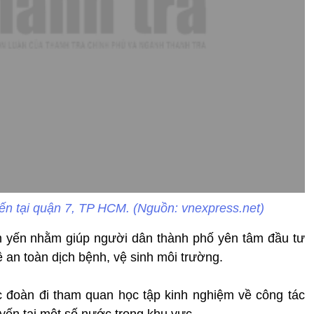
ến tại quận 7, TP HCM. (Nguồn: vnexpress.net)
im yến nhằm giúp người dân thành phố yên tâm đầu tư
 an toàn dịch bệnh, vệ sinh môi trường.
ức đoàn đi tham quan học tập kinh nghiệm về công tác
yến tại một số nước trong khu vực.