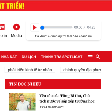
00:00
04:23
Play
o in
Media
Ca khúc:
Tự hào người làm báo Thanh tra
NHÀ ĐẤT
DU LỊCH
THANH TRA SPOTLIGHT
hát triển kinh tế tư nhân
chính quyền địa phương 2 cấp
TIN ĐỌC NHIỀU
Yêu cầu của Tổng Bí thư, Chủ
tịch nước về sắp xếp trường học
13:14 04/08/2026