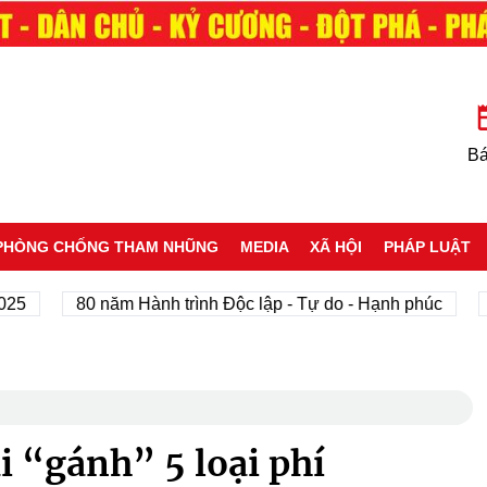
Bá
PHÒNG CHỐNG THAM NHŨNG
MEDIA
XÃ HỘI
PHÁP LUẬT
80 năm Hành trình Độc lập - Tự do - Hạnh phúc
Tôi yê
 “gánh” 5 loại phí