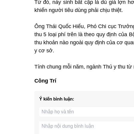
Từ đó, nảy sinh bất cập là dù giá lợn h
khiến người tiêu dùng phải chịu thiệt.
Ông Thái Quốc Hiếu, Phó Chi cục Trưởng 
thu 5 loại phí trên là theo quy định củ
thu khoản nào ngoài quy định của cơ qua
y cơ sở.
Tính chung mỗi năm, ngành Thú y thu từ n
Công Trí
Ý kiến bình luận: