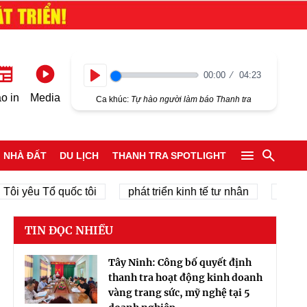
00:00
04:23
Play
o in
Media
Ca khúc:
Tự hào người làm báo Thanh tra
NHÀ ĐẤT
DU LỊCH
THANH TRA SPOTLIGHT
u Tổ quốc tôi
phát triển kinh tế tư nhân
chính quyền
TIN ĐỌC NHIỀU
Tây Ninh: Công bố quyết định
thanh tra hoạt động kinh doanh
vàng trang sức, mỹ nghệ tại 5