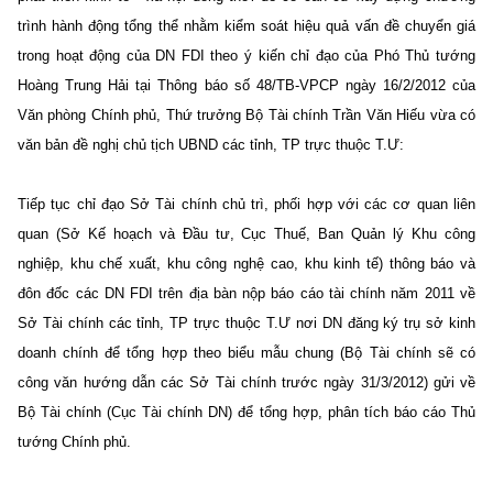
trình hành động tổng thể nhằm kiểm soát hiệu quả vấn đề chuyển giá
trong hoạt động của DN FDI theo ý kiến chỉ đạo của Phó Thủ tướng
Hoàng Trung Hải tại Thông báo số 48/TB-VPCP ngày 16/2/2012 của
Văn phòng Chính phủ, Thứ trưởng Bộ Tài chính Trần Văn Hiếu vừa có
văn bản đề nghị chủ tịch UBND các tỉnh, TP trực thuộc T.Ư:
Tiếp tục chỉ đạo Sở Tài chính chủ trì, phối hợp với các cơ quan liên
quan (Sở Kế hoạch và Đầu tư, Cục Thuế, Ban Quản lý Khu công
nghiệp, khu chế xuất, khu công nghệ cao, khu kinh tế) thông báo và
đôn đốc các DN FDI trên địa bàn nộp báo cáo tài chính năm 2011 về
Sở Tài chính các tỉnh, TP trực thuộc T.Ư nơi DN đăng ký trụ sở kinh
doanh chính để tổng hợp theo biểu mẫu chung (Bộ Tài chính sẽ có
công văn hướng dẫn các Sở Tài chính trước ngày 31/3/2012) gửi về
Bộ Tài chính (Cục Tài chính DN) để tổng hợp, phân tích báo cáo Thủ
tướng Chính phủ.