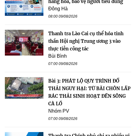
hàng hóa, bảo vệ người tiêu dùng
Đông Hà
08:00 09/08/2026
Thanh tra Lào Cai cụ thể hóa tinh
thần Hội nghị Trung ương 3 vào
thực tiễn công tác
Bùi Bình
07:00 09/08/2026
Bài 3: PHÁT LỘ QUY TRÌNH ĐỔ
THẢI NGUY HẠI: TỪ BÃI CHÔN LẤP
RÁC THẢI SINH HOẠT ĐẾN SÔNG
CÀ LỒ
Nhóm PV
07:00 09/08/2026
Thanh tra Chính phủ chỉ ra nhiều vi