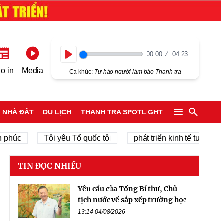
00:00
04:23
Play
o in
Media
Ca khúc:
Tự hào người làm báo Thanh tra
NHÀ ĐẤT
DU LỊCH
THANH TRA SPOTLIGHT
c
Tôi yêu Tổ quốc tôi
phát triển kinh tế tư nhân
TIN ĐỌC NHIỀU
Yêu cầu của Tổng Bí thư, Chủ
tịch nước về sắp xếp trường học
13:14 04/08/2026