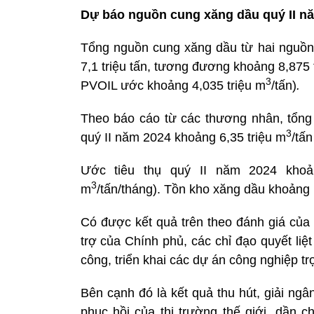
Dự báo nguồn cung xăng dầu quý II n
Tổng nguồn cung xăng dầu từ hai nguồn
7,1 triệu tấn, tương đương khoảng 8,875 
3
PVOIL ước khoảng 4,035 triệu m
/tấn)
.
Theo báo cáo từ các thương nhân, tổn
3
quý II năm 2024 khoảng 6,35 triệu m
/tấn
Ước tiêu thụ quý II năm 2024 khoả
3
m
/tấn/tháng). Tồn kho xăng dầu khoảng 
Có được kết quả trên theo đánh giá củ
trợ của Chính phủ, các chỉ đạo quyết li
công, triển khai các dự án công nghiệp tr
Bên cạnh đó là kết quả thu hút, giải ng
phục hồi của thị trường thế giới, dần c