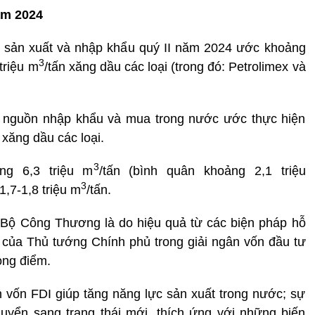
ăm 2024
 sản xuất và nhập khẩu quý II năm 2024 ước khoảng
3
triệu m
/tấn xăng dầu các loại (trong đó:
Petrolimex và
g nguồn nhập khẩu và mua trong nước ước thực hiện
 xăng dầu các loại.
3
ng 6,3 triệu m
/tấn (bình quân khoảng 2,1 triệu
3
1,7-1,8 triệu m
/tấn.
a Bộ Công Thương
là do hiệu quả từ các biện pháp hỗ
ệt của Thủ tướng Chính phủ trong giải ngân vốn đầu tư
ọng điểm.
ân vốn FDI giúp tăng năng lực sản xuất trong nước; sự
huyển sang trạng thái mới, thích ứng với những biến