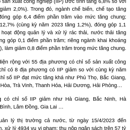
 sản xuất công nghiệp (IIP) ước tính tăng 6,8% so với
iảm 2,0%). Trong đó, ngành chế biến, chế tạo tăng
đóng góp 6,4 điểm phần trăm vào mức tăng chung;
 12,7% (cùng kỳ năm 2023 tăng 1,2%), đóng góp 1,1
oạt động quản lý và xử lý rác thải, nước thải tăng
ng góp 0,1 điểm phần trăm; riêng ngành khai khoáng
, làm giảm 0,8 điểm phần trăm trong mức tăng chung.
diện rộng với 55 địa phương có chỉ số sản xuất công
chỉ có 8 địa phương có IIP giảm so với cùng kỳ năm
chỉ số IIP đạt mức tăng khá như Phú Thọ, Bắc Giang,
Hòa, Trà Vinh, Thanh Hóa, Hải Dương, Hải Phòng…
g có chỉ số IIP giảm như Hà Giang, Bắc Ninh, Hà
Bình, Lâm Đồng, Gia Lai …
ản lý thị trường cả nước, từ ngày 15/4/2023 đến
n, xử lý 4934 vụ vi phạm; thu nộp ngân sách trên 57 tỷ