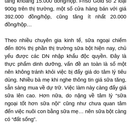
tăng khoảng 15.000 đồng/hộp. Friso Gold số 2 loại
900g trên thị trường, một số cửa hàng bán với giá
392.000 đồng/hộp, cũng tăng ít nhất 20.000
đồng/hộp…
Theo nhiều chuyên gia kinh tế, sữa ngoại chiếm
đến 80% thị phần thị trường sữa bột hiện nay, chủ
yếu được các DN nhập khẩu độc quyền. Đây là
thực phẩm dinh dưỡng, vấn đề an toàn là số một
nên không tránh khỏi việc bị đẩy giá do tâm lý tiêu
dùng. Nhiều bà mẹ khi nghe thông tin giá sữa tăng,
sẵn sàng mua về dự trữ. Việc làm này càng đẩy giá
sữa lên cao. Hơn nữa, do nặng về tâm lý “sữa
ngoại tốt hơn sữa nội” cũng như chưa quan tâm
đến việc nuôi con bằng sữa mẹ… nên sữa bột càng
có “đất sống”.