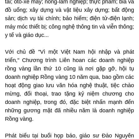
tải; ôtô-xe máy; nông-lâm nghiệp; thực phẩm; bia và
đồ uống; xây dựng và vật liệu xây dựng; bất động
sản; dịch vụ tài chính; bảo hiểm; điện tử-điện lạnh;
máy móc thiết bị; công nghệ thông tin và viễn thông;
y tế và giáo dục...
Với chủ đề "Vì một Việt Nam hội nhập và phát
triển," Chương trình Liên hoan các doanh nghiệp
rồng vàng lần thứ 10 cũng là nơi gặp gỡ, hội tụ
doanh nghiệp Rồng vàng 10 năm qua, bao gồm các
hoạt động giao lưu văn hóa nghệ thuật, tiệc chào
mừng, đối thoại, trao tặng kỷ niệm chương cho
doanh nghiệp, trong đó, đặc biệt nhấn mạnh đến
những gương mặt đã nhiều năm là doanh nghiệp
Rồng vàng.
Phát biểu tại buổi họp báo, giáo sư Đào Nguyên