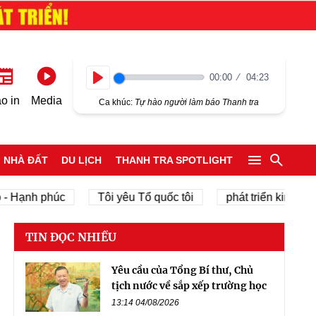
00:00
04:23
Play
o in
Media
Ca khúc:
Tự hào người làm báo Thanh tra
NHÀ ĐẤT
DU LỊCH
THANH TRA SPOTLIGHT
h phúc
Tôi yêu Tổ quốc tôi
phát triển kinh tế tư nhân
TIN ĐỌC NHIỀU
Yêu cầu của Tổng Bí thư, Chủ
tịch nước về sắp xếp trường học
13:14 04/08/2026