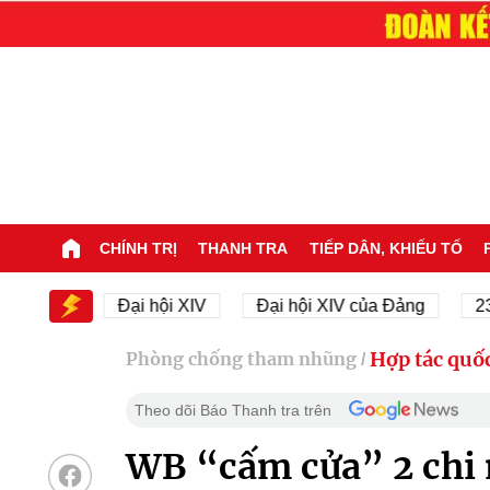
CHÍNH TRỊ
THANH TRA
TIẾP DÂN, KHIẾU TỐ
IV
Đại hội XIV
Đại hội XIV của Đảng
23/11/19
Hợp tác quốc
Phòng chống tham nhũng
/
Theo dõi Báo Thanh tra trên
WB “cấm cửa” 2 chi