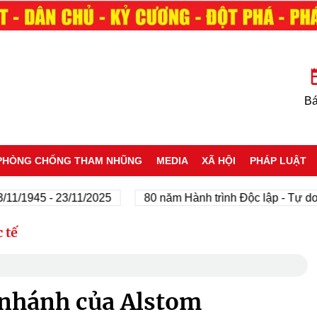
Bá
PHÒNG CHỐNG THAM NHŨNG
MEDIA
XÃ HỘI
PHÁP LUẬT
45 - 23/11/2025
80 năm Hành trình Độc lập - Tự do - Hạn
 tế
 nhánh của Alstom