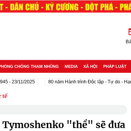
Bá
PHÒNG CHỐNG THAM NHŨNG
MEDIA
XÃ HỘI
PHÁP LUẬT
23/11/2025
80 năm Hành trình Độc lập - Tự do - Hạnh phú
 tế
e Tymoshenko "thề" sẽ đưa