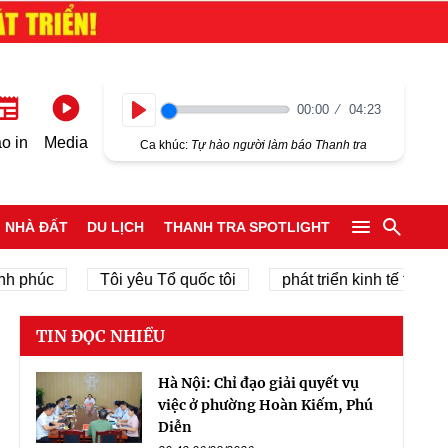
00:00
04:23
Play
o in
Media
Ca khúc:
Tự hào người làm báo Thanh tra
NHÀ ĐẤT
DU LỊCH
THANH TRA SPOTLIGHT
c
Tôi yêu Tổ quốc tôi
phát triển kinh tế tư nhân
TIN ĐỌC NHIỀU
Hà Nội: Chỉ đạo giải quyết vụ
việc ở phường Hoàn Kiếm, Phú
Diễn