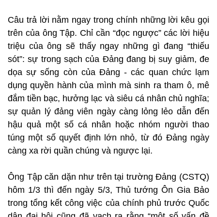
Câu trả lời nằm ngay trong chính những lời kêu gọi
trên của ông Tập. Chỉ cần “đọc ngược” các lời hiệu
triệu của ông sẽ thấy ngay những gì đang “thiếu
sót”: sự trong sạch của Đảng đang bị suy giảm, đe
dọa sự sống còn của Đảng - các quan chức lạm
dụng quyền hành của mình mà sinh ra tham ô, mê
đắm tiền bạc, hưởng lạc và siêu cá nhân chủ nghĩa;
sự quản lý đảng viên ngày càng lỏng lẻo dẫn đến
hậu quả một số cá nhân hoặc nhóm người thao
túng một số quyết định lớn nhỏ, từ đó Đảng ngày
càng xa rời quần chúng và ngược lại.
Ông Tập căn dặn như trên tại trường Đảng (CSTQ)
hôm 1/3 thì đến ngày 5/3, Thủ tướng Ôn Gia Bảo
trong tổng kết công việc của chính phủ trước Quốc
dân đại hội cũng đã vạch ra rằng “một số vấn đề