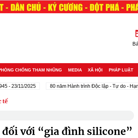
Bá
PHÒNG CHỐNG THAM NHŨNG
MEDIA
XÃ HỘI
PHÁP LUẬT
3/11/2025
80 năm Hành trình Độc lập - Tự do - Hạnh phú
 tế
đối với “gia đình silicone”