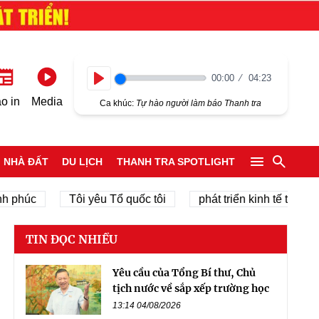
00:00
04:23
Play
o in
Media
Ca khúc:
Tự hào người làm báo Thanh tra
NHÀ ĐẤT
DU LỊCH
THANH TRA SPOTLIGHT
c
Tôi yêu Tổ quốc tôi
phát triển kinh tế tư nhân
TIN ĐỌC NHIỀU
Yêu cầu của Tổng Bí thư, Chủ
tịch nước về sắp xếp trường học
13:14 04/08/2026