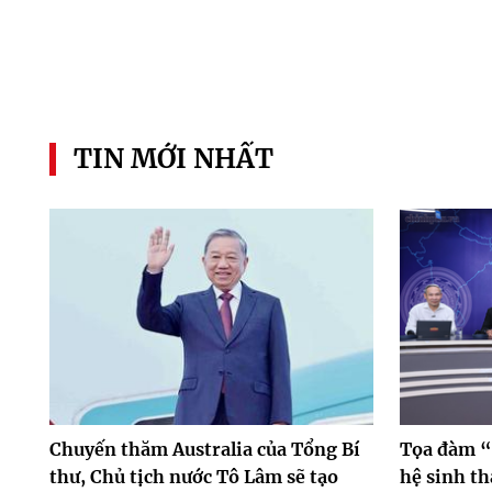
TIN MỚI NHẤT
Chuyến thăm Australia của Tổng Bí
Tọa đàm “
thư, Chủ tịch nước Tô Lâm sẽ tạo
hệ sinh th