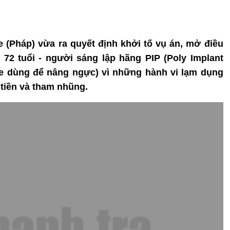
le (Pháp) vừa ra quyết định khởi tố vụ án, mở điều
, 72 tuổi - người sáng lập hãng PIP (Poly Implant
one dùng để nâng ngực) vì những hành vi lạm dụng
 tiền và tham nhũng.