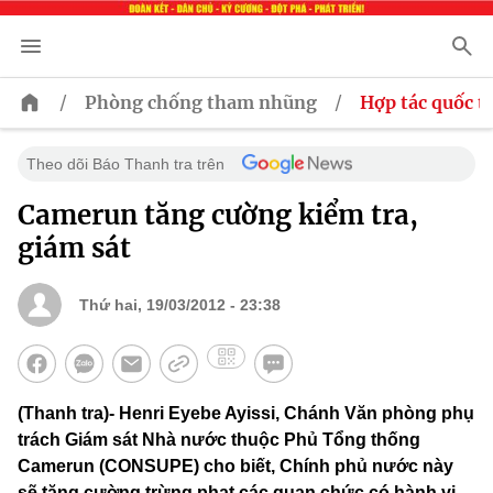
/
/
Phòng chống tham nhũng
Hợp tác quốc t
Theo dõi Báo Thanh tra trên
Camerun tăng cường kiểm tra,
giám sát
Thứ hai, 19/03/2012 - 23:38
(Thanh tra)- Henri Eyebe Ayissi, Chánh Văn phòng phụ
trách Giám sát Nhà nước thuộc Phủ Tổng thống
Camerun (CONSUPE) cho biết, Chính phủ nước này
sẽ tăng cường trừng phạt các quan chức có hành vi