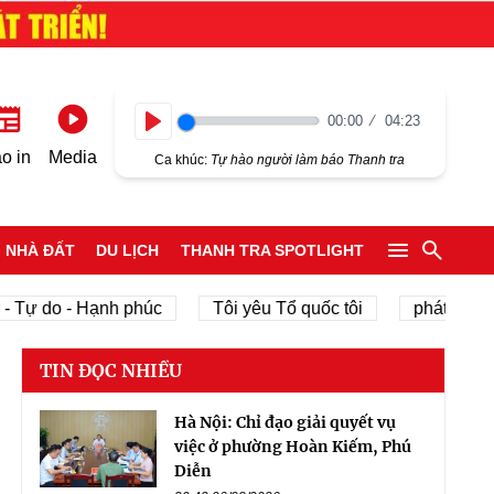
00:00
04:23
Play
o in
Media
Ca khúc:
Tự hào người làm báo Thanh tra
NHÀ ĐẤT
DU LỊCH
THANH TRA SPOTLIGHT
o - Hạnh phúc
Tôi yêu Tổ quốc tôi
phát triển kinh tế
TIN ĐỌC NHIỀU
Hà Nội: Chỉ đạo giải quyết vụ
việc ở phường Hoàn Kiếm, Phú
Diễn