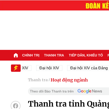
CHÍNH TRỊ
THANH TRA
TIẾP DÂN, KHIẾU TỐ
 hội XIV
Đại hội XIV
Đại hội XIV của Đảng
2
Hoạt động ngành
Thanh tra
/
Theo dõi Báo Thanh tra trên
Thanh tra tỉnh Quảng