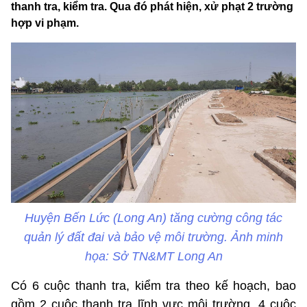
thanh tra, kiểm tra. Qua đó phát hiện, xử phạt 2 trường
hợp vi phạm.
Huyện Bến Lức (Long An) tăng cường công tác
quản lý đất đai và bảo vệ môi trường. Ảnh minh
họa: Sở TN&MT Long An
Có 6 cuộc thanh tra, kiểm tra theo kế hoạch, bao
gồm 2 cuộc thanh tra lĩnh vực môi trường, 4 cuộc