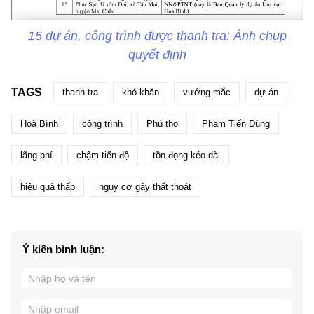
15 dự án, công trình được thanh tra: Ảnh chụp
quyết định
TAGS
thanh tra
khó khăn
vướng mắc
dự án
Hoà Bình
công trình
Phú thọ
Phạm Tiến Dũng
lãng phí
chậm tiến độ
tồn đọng kéo dài
hiệu quả thấp
nguy cơ gây thất thoát
Ý kiến bình luận: