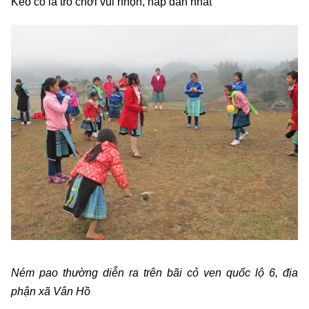
Kéo co là trò chơi vui nhộn, hấp dẫn nhất
Ném pao thường diễn ra trên bãi cỏ ven quốc lộ 6, địa
phận xã Vân Hồ