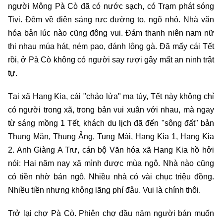
người Mông Pà Cò đã có nước sạch, có Trạm phát sóng
Tivi. Đêm về điện sáng rực đường to, ngõ nhỏ. Nhà văn
hóa bản lúc nào cũng đông vui. Đám thanh niên nam nữ
thi nhau múa hát, ném pao, đánh lông gà. Đã mấy cái Tết
rồi, ở Pà Cò không có người say rượi gây mất an ninh trật
tự.
Tại xã Hang Kia, cái "chảo lửa" ma túy, Tết này không chỉ
có người trong xã, trong bản vui xuân với nhau, mà ngay
từ sáng mồng 1 Tết, khách du lịch đã đến "sông đất" bản
Thung Mặn, Thung Ảng, Tung Mài, Hang Kia 1, Hang Kia
2. Anh Giàng A Trư, cán bộ Văn hóa xã Hang Kia hồ hởi
nói: Hai năm nay xã mình được mùa ngô. Nhà nào cũng
có tiền nhờ bán ngô. Nhiều nhà có vài chục triệu đồng.
Nhiều tiền nhưng không lãng phí đâu. Vui là chính thôi.
Trở lại chợ Pà Cò. Phiên chợ đầu năm người bán muốn