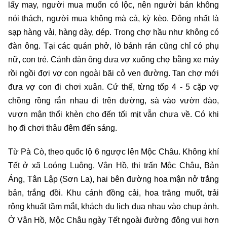
lấy may, người mua muốn có lộc, nên người bán không
nói thách, người mua không mà cả, kỳ kèo. Đông nhất là
sạp hàng vải, hàng dày, dép. Trong chợ hầu như không có
đàn ông. Tại các quán phở, lò bánh rán cũng chỉ có phụ
nữ, con trẻ. Cánh đàn ông đưa vợ xuống chợ bằng xe máy
rồi ngồi đợi vợ con ngoài bãi cỏ ven đường. Tan chợ mới
đưa vợ con đi chơi xuân. Cứ thế, từng tốp 4 - 5 cặp vợ
chồng rồng rắn nhau đi trên đường, sà vào vườn đào,
vượn mận thổi khèn cho đến tối mịt vẫn chưa về. Có khi
họ đi chơi thâu đêm đến sáng.
Từ Pà Cò, theo quốc lộ 6 ngược lên Mộc Châu. Không khí
Tết ở xã Loóng Luông, Vân Hồ, thị trấn Mộc Châu, Bản
Áng, Tân Lập (Sơn La), hai bên đường hoa mận nở trắng
bản, trắng đồi. Khu cánh đồng cải, hoa trăng muốt, trải
rộng khuất tầm mắt, khách du lịch đua nhau vào chụp ảnh.
Ở Vân Hồ, Mộc Châu ngày Tết ngoài đường đông vui hơn