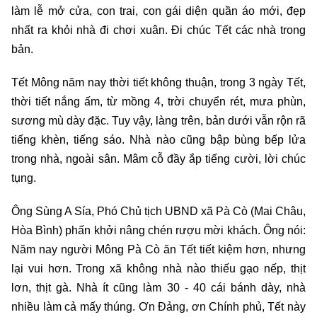
làm lễ mở cửa, con trai, con gái diện quần áo mới, đẹp
nhất ra khỏi nhà đi chơi xuân. Đi chúc Tết các nhà trong
bản.
Tết Mông năm nay thời tiết không thuận, trong 3 ngày Tết,
thời tiết nắng ấm, từ mồng 4, trời chuyển rét, mưa phùn,
sương mù dày đặc. Tuy vậy, làng trên, bản dưới vẫn rộn rã
tiếng khèn, tiếng sáo. Nhà nào cũng bập bùng bếp lửa
trong nhà, ngoài sân. Mâm cỗ đầy ắp tiếng cười, lời chúc
tụng.
Ông Sùng A Sía, Phó Chủ tịch UBND xã Pà Cò (Mai Châu,
Hòa Bình) phấn khởi nâng chén rượu mời khách. Ông nói:
Năm nay người Mông Pà Cò ăn Tết tiết kiệm hơn, nhưng
lại vui hơn. Trong xã không nhà nào thiếu gạo nếp, thịt
lơn, thịt gà. Nhà ít cũng làm 30 - 40 cái bánh dày, nhà
nhiều làm cả mấy thúng. Ơn Đảng, ơn Chính phủ, Tết này