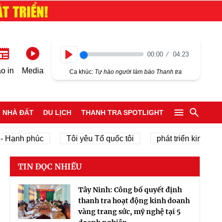
00:00
04:23
Play
o in
Media
Ca khúc:
Tự hào người làm báo Thanh tra
NHÀ ĐẤT
DU LỊCH
THANH TRA SPOTLIGHT
h phúc
Tôi yêu Tổ quốc tôi
phát triển kinh tế tư nhân
TIN ĐỌC NHIỀU
Tây Ninh: Công bố quyết định
thanh tra hoạt động kinh doanh
vàng trang sức, mỹ nghệ tại 5