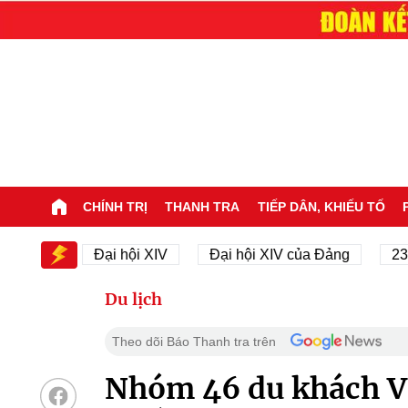
CHÍNH TRỊ
THANH TRA
TIẾP DÂN, KHIẾU TỐ
V
Đại hội XIV
Đại hội XIV của Đảng
23/11/194
Du lịch
Theo dõi Báo Thanh tra trên
Nhóm 46 du khách Vi