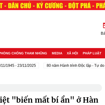
Bá
PHÒNG CHỐNG THAM NHŨNG
MEDIA
XÃ HỘI
PHÁP LUẬT
5 - 23/11/2025
80 năm Hành trình Độc lập - Tự do - Hạn
ệt "biến mất bí ẩn" ở Hàn