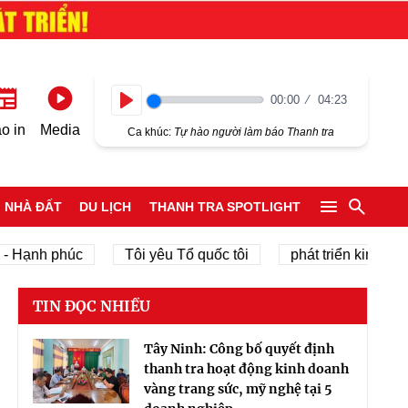
00:00
04:23
Play
o in
Media
Ca khúc:
Tự hào người làm báo Thanh tra
NHÀ ĐẤT
DU LỊCH
THANH TRA SPOTLIGHT
ạnh phúc
Tôi yêu Tổ quốc tôi
phát triển kinh tế tư nh
TIN ĐỌC NHIỀU
Tây Ninh: Công bố quyết định
thanh tra hoạt động kinh doanh
vàng trang sức, mỹ nghệ tại 5