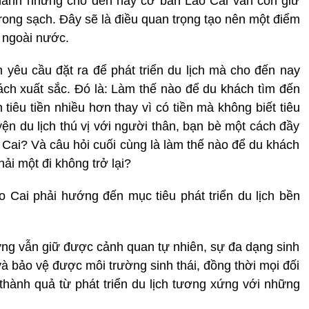
nhanh nhưng cho đến nay cơ bản Lào Cai vẫn còn giữ
ong sạch. Đây sẽ là điều quan trọng tạo nên một điểm
à ngoài nước.
 yêu cầu đặt ra để phát triển du lịch mà cho đến nay
ch xuất sắc. Đó là: Làm thế nào để du khách tìm đến
iêu tiền nhiều hơn thay vì có tiền mà không biết tiêu
ện du lịch thú vị với người thân, bạn bè một cách đầy
o Cai? Và câu hỏi cuối cùng là làm thế nào để du khách
ải một đi không trở lại?
o Cai phải hướng đến mục tiêu phát triển du lịch bền
ưng vẫn giữ được cảnh quan tự nhiên, sự đa dạng sinh
à bảo vệ được môi trường sinh thái, đồng thời mọi đối
hành quả từ phát triển du lịch tương xứng với những