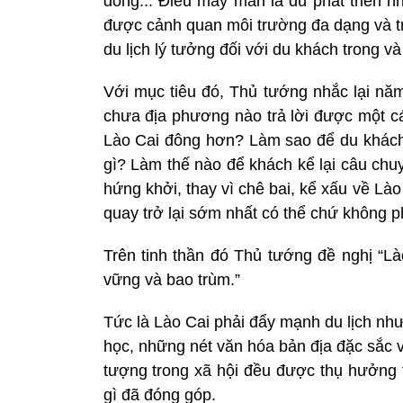
đồng... Điều may mắn là dù phát triển 
được cảnh quan môi trường đa dạng và tr
du lịch lý tưởng đối với du khách trong v
Với mục tiêu đó, Thủ tướng nhắc lại năm
chưa địa phương nào trả lời được một cá
Lào Cai đông hơn? Làm sao để du khách t
gì? Làm thế nào để khách kể lại câu chuy
hứng khởi, thay vì chê bai, kể xấu về Là
quay trở lại sớm nhất có thể chứ không ph
Trên tinh thần đó Thủ tướng đề nghị “Là
vững và bao trùm.”
Tức là Lào Cai phải đẩy mạnh du lịch nh
học, những nét văn hóa bản địa đặc sắc v
tượng trong xã hội đều được thụ hưởng t
gì đã đóng góp.