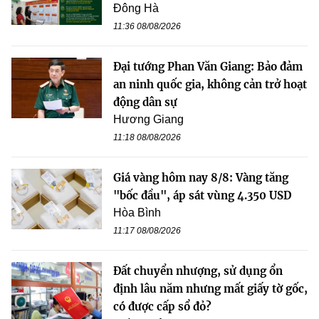
Đông Hà
11:36 08/08/2026
Đại tướng Phan Văn Giang: Bảo đảm
an ninh quốc gia, không cản trở hoạt
động dân sự
Hương Giang
11:18 08/08/2026
Giá vàng hôm nay 8/8: Vàng tăng
"bốc đầu", áp sát vùng 4.350 USD
Hòa Bình
11:17 08/08/2026
Đất chuyển nhượng, sử dụng ổn
định lâu năm nhưng mất giấy tờ gốc,
có được cấp sổ đỏ?