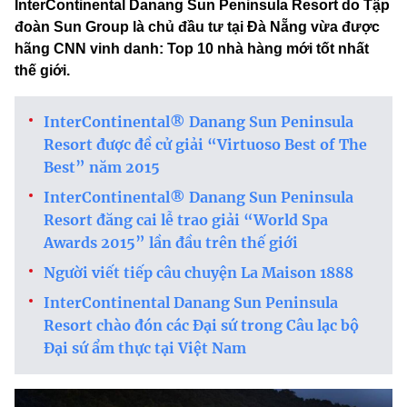
InterContinental Danang Sun Peninsula Resort do Tập
đoàn Sun Group là chủ đầu tư tại Đà Nẵng vừa được
hãng CNN vinh danh: Top 10 nhà hàng mới tốt nhất
thế giới.
InterContinental® Danang Sun Peninsula
Resort được đề cử giải “Virtuoso Best of The
Best” năm 2015
InterContinental® Danang Sun Peninsula
Resort đăng cai lễ trao giải “World Spa
Awards 2015” lần đầu trên thế giới
Người viết tiếp câu chuyện La Maison 1888
InterContinental Danang Sun Peninsula
Resort chào đón các Đại sứ trong Câu lạc bộ
Đại sứ ẩm thực tại Việt Nam