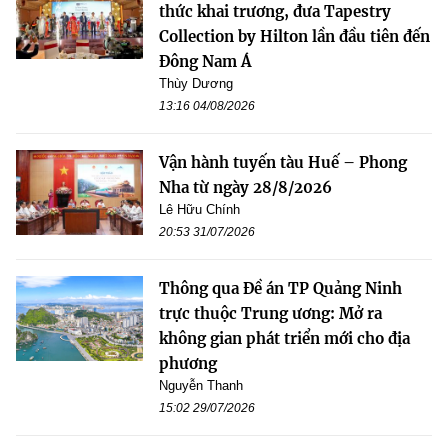
thức khai trương, đưa Tapestry
Collection by Hilton lần đầu tiên đến
Đông Nam Á
Thùy Dương
13:16 04/08/2026
Vận hành tuyến tàu Huế – Phong
Nha từ ngày 28/8/2026
Lê Hữu Chính
20:53 31/07/2026
Thông qua Đề án TP Quảng Ninh
trực thuộc Trung ương: Mở ra
không gian phát triển mới cho địa
phương
Nguyễn Thanh
15:02 29/07/2026