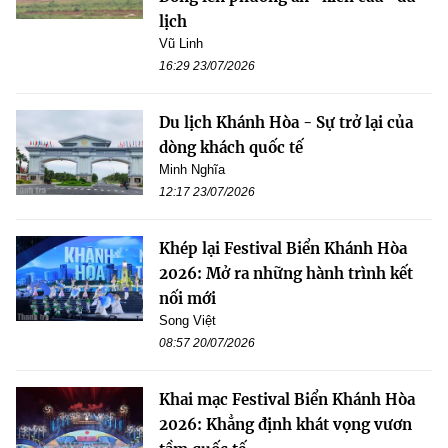
lịch
Vũ Linh
16:29 23/07/2026
Du lịch Khánh Hòa - Sự trở lại của
dòng khách quốc tế
Minh Nghĩa
12:17 23/07/2026
Khép lại Festival Biển Khánh Hòa
2026: Mở ra những hành trình kết
nối mới
Song Việt
08:57 20/07/2026
Khai mạc Festival Biển Khánh Hòa
2026: Khẳng định khát vọng vươn