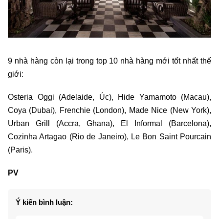
9 nhà hàng còn lại trong top 10 nhà hàng mới tốt nhất thế
giới:
Osteria Oggi (Adelaide, Úc), Hide Yamamoto (Macau),
Coya (Dubai), Frenchie (London), Made Nice (New York),
Urban Grill (Accra, Ghana), El Informal (Barcelona),
Cozinha Artagao (Rio de Janeiro), Le Bon Saint Pourcain
(Paris).
PV
Ý kiến bình luận: