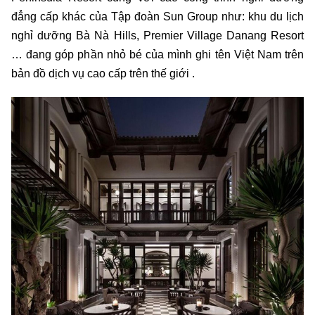
đẳng cấp khác của Tập đoàn Sun Group như: khu du lịch
nghỉ dưỡng Bà Nà Hills, Premier Village Danang Resort
… đang góp phần nhỏ bé của mình ghi tên Việt Nam trên
bản đồ dịch vụ cao cấp trên thế giới .