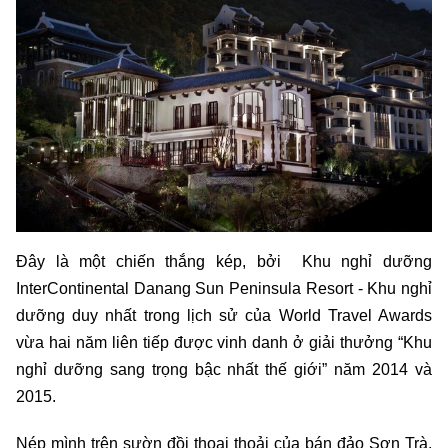
Đây là một chiến thắng kép, bởi Khu nghỉ dưỡng
InterContinental Danang Sun Peninsula Resort - Khu nghỉ
dưỡng duy nhất trong lịch sử của World Travel Awards
vừa hai năm liên tiếp được vinh danh ở giải thưởng “Khu
nghỉ dưỡng sang trọng bậc nhất thế giới” năm 2014 và
2015.
Nép mình trên sườn đồi thoai thoải của bán đảo Sơn Trà,