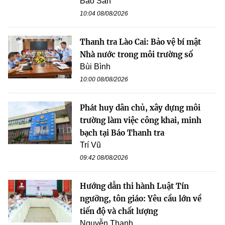
Bảo San
10:04 08/08/2026
Thanh tra Lào Cai: Bảo vệ bí mật
Nhà nước trong môi trường số
Bùi Bình
10:00 08/08/2026
Phát huy dân chủ, xây dựng môi
trường làm việc công khai, minh
bạch tại Báo Thanh tra
Trí Vũ
09:42 08/08/2026
Hướng dẫn thi hành Luật Tín
ngưỡng, tôn giáo: Yêu cầu lớn về
tiến độ và chất lượng
Nguyễn Thanh