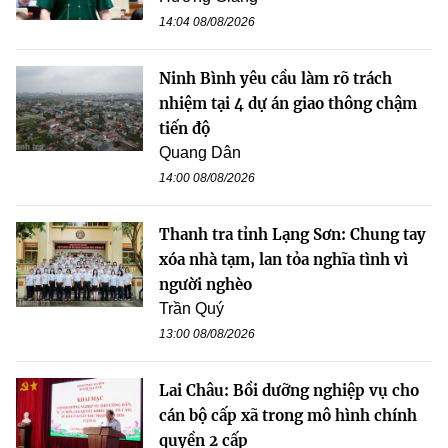
14:04 08/08/2026
Ninh Bình yêu cầu làm rõ trách
nhiệm tại 4 dự án giao thông chậm
tiến độ
Quang Dân
14:00 08/08/2026
Thanh tra tỉnh Lạng Sơn: Chung tay
xóa nhà tạm, lan tỏa nghĩa tình vì
người nghèo
Trần Quý
13:00 08/08/2026
Lai Châu: Bồi dưỡng nghiệp vụ cho
cán bộ cấp xã trong mô hình chính
quyền 2 cấp