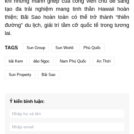
khi những mảnh ghép của công viên chủ đề sáng
tạo đa trải nghiệm mang tinh thần Hawaii hoàn
thiện; Bãi Sao hoàn toàn có thể trở thành “thiên
đường” du lịch, giải trí tầm cỡ quốc tế trong tương
lai.
TAGS
Sun Group
Sun World
Phú Quốc
bãi Kem
đảo Ngọc
Nam Phú Quốc
An Thới
Sun Property
Bãi Sao
Ý kiến bình luận: