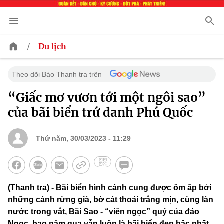
/
Du lịch
Theo dõi Báo Thanh tra trên
“Giấc mơ vươn tới một ngôi sao”
của bãi biển trứ danh Phú Quốc
Thứ năm, 30/03/2023 - 11:29
(Thanh tra) - Bãi biển hình cánh cung được ôm ấp bởi
những cánh rừng già, bờ cát thoải trắng mịn, cùng làn
nước trong vắt, Bãi Sao - “viên ngọc” quý của đảo
Ngọc, bao năm qua vẫn luôn là bãi biển đẹp bậc nhất