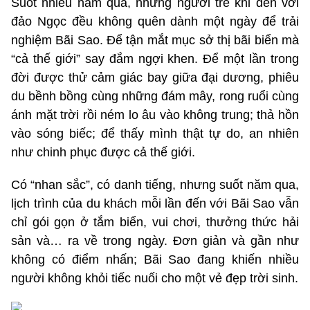
Suốt nhiều năm qua, những người trẻ khi đến với
đảo Ngọc đều không quên dành một ngày để trải
nghiệm Bãi Sao. Để tận mắt mục sở thị bãi biển mà
“cả thế giới” say đắm ngợi khen. Để một lần trong
đời được thử cảm giác bay giữa đại dương, phiêu
du bềnh bồng cùng những đám mây, rong ruổi cùng
ánh mặt trời rồi ném lo âu vào không trung; thả hồn
vào sóng biếc; để thấy mình thật tự do, an nhiên
như chinh phục được cả thế giới.
Có “nhan sắc”, có danh tiếng, nhưng suốt năm qua,
lịch trình của du khách mỗi lần đến với Bãi Sao vẫn
chỉ gói gọn ở tắm biển, vui chơi, thưởng thức hải
sản và… ra về trong ngày. Đơn giản và gần như
không có điểm nhấn; Bãi Sao đang khiến nhiều
người không khỏi tiếc nuối cho một vẻ đẹp trời sinh.