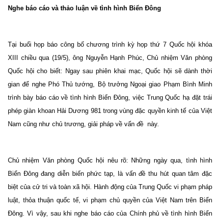
Nghe báo cáo và thảo luận về tình hình Biển Đông
Tại buổi họp báo công bố chương trình kỳ họp thứ 7 Quốc hội khóa
XIII chiều qua (19/5), ông Nguyễn Hạnh Phúc, Chủ nhiệm Văn phòng
Quốc hội cho biết: Ngay sau phiên khai mạc, Quốc hội sẽ dành thời
gian để nghe Phó Thủ tướng, Bộ trưởng Ngoại giao Phạm Bình Minh
trình bày báo cáo về tình hình Biển Đông, việc Trung Quốc hạ đặt trái
phép giàn khoan Hải Dương 981 trong vùng đặc quyền kinh tế của Việt
Nam cũng như chủ trương, giải pháp về vấn đề này.
Chủ nhiệm Văn phòng Quốc hội nêu rõ: Những ngày qua, tình hình
Biển Đông đang diễn biến phức tạp, là vấn đề thu hút quan tâm đặc
biệt của cử tri và toàn xã hội. Hành động của Trung Quốc vi phạm pháp
luật, thỏa thuận quốc tế, vi phạm chủ quyền của Việt Nam trên Biển
Đông. Vì vậy, sau khi nghe báo cáo của Chính phủ về tình hình Biển