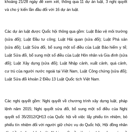
khoảng 21/28 ngày để xem xét, thông qua 11 dự án luật, 3 nghị quyết
và cho ý kiến lần đầu đối với 16 dự án luật.
Các dự án luật được Quốc hội thông qua gồm: Luật Bảo vệ môi trường
(sửa đổi); Luật Đầu tư công; Luật Hải quan (sửa đổi); Luật Phá sản
(sửa đổi); Luật Sửa đổi, bổ sung một số điều của Luật Bảo hiểm y tế;
Luật Sửa đổi, bổ sung một số điều của Luật Hôn nhân và Gia đình (sửa
đổi); Luật Xây dựng (sửa đổi); Luật Nhập cảnh, xuất cảnh, quá cảnh,
cư trú của người nước ngoài tại Việt Nam, Luật Công chứng (sửa đổi);
Luật Sửa đổi khoản 2 Điều 13 Luật Quốc tịch Việt Nam.
Các nghị quyết gồm: Nghị quyết về chương trình xây dựng luật, pháp
lệnh năm 2015; Nghị quyết sửa đổi, bổ sung một số điều của Nghị
quyết số 35/2012/QH13 của Quốc hội về việc lấy phiếu tín nhiệm, bỏ
phiếu tín nhiệm đối với người giữ chức vụ do Quốc hội, Hội đồng nhân