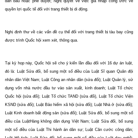
dân bầu hoặc phê duyệt; Nghị quyết về việc gia nhập công ước về
quyền lợi quốc tế đối với trang thiết bị di động.
Nghị định thư về các vấn đề cụ thể đối với trang thiết bị tàu bay cũng
được trình Quốc hội xem xét, thông qua.
Tại kỳ họp này, Quốc hội sẽ cho ý kiến lần đầu đối với 16 dự án luật,
đó là: Luật Sửa đổi, bổ sung một số điều của Luật Sĩ quan Quân đội
nhân dân Việt Nam; Luật Công an nhân dân (sửa đổi); Luật Quản lý, sử
dụng vốn nhà nước đầu tư vào sản xuất, kinh doanh; Luật Tổ chức
Quốc hội (sửa đổi); Luật Tổ chức TAND (sửa đổi), Luật Tổ chức Viện
KSND (sửa đổi); Luật Bảo hiểm xã hội (sửa đổi); Luật Nhà ở (sửa đổi);
Luật Kinh doanh bất động sản (sửa đổi); Luật Sửa đổi, bổ sung một số
điều của LuậtHàng không dân dụng Việt Nam; Luật Sửa đổi, bổ sung
một số điều của Luật Thi hành án dân sự; Luật Căn cước công dân;
Luật Hộ tịch; Luật Sửa đổi, bổ sung một số điều của Luật dạy nghề;