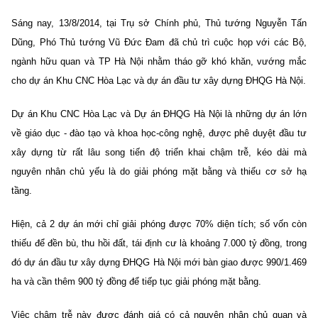
Sáng nay, 13/8/2014, tại Trụ sở Chính phủ, Thủ tướng Nguyễn Tấn
Dũng, Phó Thủ tướng Vũ Đức Đam đã chủ trì cuộc họp với các Bộ,
ngành hữu quan và TP Hà Nội nhằm tháo gỡ khó khăn, vướng mắc
cho dự án Khu CNC Hòa Lạc và dự án đầu tư xây dựng ĐHQG Hà Nội.
Dự án Khu CNC Hòa Lạc và Dự án ĐHQG Hà Nội là những dự án lớn
về giáo dục - đào tạo và khoa học-công nghệ, được phê duyệt đầu tư
xây dựng từ rất lâu song tiến độ triển khai chậm trễ, kéo dài mà
nguyên nhân chủ yếu là do giải phóng mặt bằng và thiếu cơ sở hạ
tầng.
Hiện, cả 2 dự án mới chỉ giải phóng được 70% diện tích; số vốn còn
thiếu để đền bù, thu hồi đất, tái định cư là khoảng 7.000 tỷ đồng, trong
đó dự án đầu tư xây dựng ĐHQG Hà Nội mới bàn giao được 990/1.469
ha và cần thêm 900 tỷ đồng để tiếp tục giải phóng mặt bằng.
Việc chậm trễ này được đánh giá có cả nguyên nhân chủ quan và