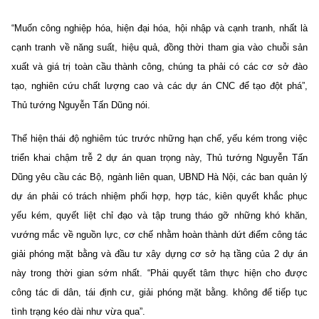
“Muốn công nghiệp hóa, hiện đại hóa, hội nhập và cạnh tranh, nhất là
cạnh tranh về năng suất, hiệu quả, đồng thời tham gia vào chuỗi sản
xuất và giá trị toàn cầu thành công, chúng ta phải có các cơ sở đào
tạo, nghiên cứu chất lượng cao và các dự án CNC để tạo đột phá”,
Thủ tướng Nguyễn Tấn Dũng nói.
Thể hiện thái độ nghiêm túc trước những hạn chế, yếu kém trong việc
triển khai chậm trễ 2 dự án quan trọng này, Thủ tướng Nguyễn Tấn
Dũng yêu cầu các Bộ, ngành liên quan, UBND Hà Nội, các ban quản lý
dự án phải có trách nhiệm phối hợp, hợp tác, kiên quyết khắc phục
yếu kém, quyết liệt chỉ đạo và tập trung tháo gỡ những khó khăn,
vướng mắc về nguồn lực, cơ chế nhằm hoàn thành dứt điểm công tác
giải phóng mặt bằng và đầu tư xây dựng cơ sở hạ tầng của 2 dự án
này trong thời gian sớm nhất. “Phải quyết tâm thực hiện cho được
công tác di dân, tái định cư, giải phóng mặt bằng. không để tiếp tục
tình trạng kéo dài như vừa qua”.