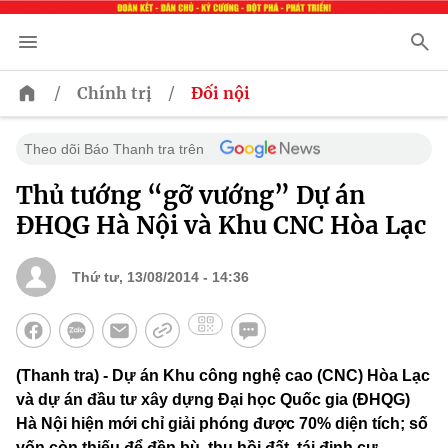
/
/
Chính trị
Đối nội
Theo dõi Báo Thanh tra trên
Thủ tướng “gỡ vướng” Dự án
ĐHQG Hà Nội và Khu CNC Hòa Lạc
Thứ tư, 13/08/2014 - 14:36
(Thanh tra) - Dự án Khu công nghệ cao (CNC) Hòa Lạc
và dự án đầu tư xây dựng Đại học Quốc gia (ĐHQG)
Hà Nội hiện mới chỉ giải phóng được 70% diện tích; số
vốn còn thiếu để đền bù, thu hồi đất, tái định cư