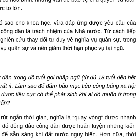
c to lớn.
 đó sao cho khoa học, vừa đáp ứng được yêu cầu của
o công dân là trách nhiệm của Nhà nước. Từ cách tiếp
nghiên cứu thay đổi tư duy về nghĩa vụ quân sự, trong
 vụ quân sự và nên giảm thời hạn phục vụ tại ngũ.
 dân trong độ tuổi gọi nhập ngũ (từ đủ 18 tuổi đến hết
ũ rất ít. Làm sao để đảm bảo mục tiêu công bằng xã hội
 được tiêu cực có thể phát sinh khi ai đó muốn ở trong
uẩn?
rút ngắn thời gian, nghĩa là “quay vòng” được nhanh
a đó đông đảo công dân được huấn luyện những kiến
để sẵn sàng khi đất nước nguy biến. Hơn nữa, thời