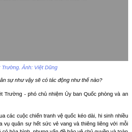
 Trường. Ảnh: Việt Dũng
uân sự như vậy sẽ có tác động như thế nào?
iệt Trường - phó chủ nhiệm Ủy ban Quốc phòng và an
qua các cuộc chiến tranh vệ quốc kéo dài, hi sinh nhiều
 vụ quân sự hết sức vẻ vang và thiêng liêng với mỗi
 có hòa bình, nhưng vấn đề bảo vệ chủ quyền và toàn