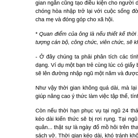
gian ngắn cũng tạo điều kiện cho người
chóng hòa nhập trở lại với cuộc sống đ
cha mẹ và đóng góp cho xã hội.
*
Quan điểm của ông là nếu thiết kế thời
tượng cán bộ, công chức, viên chức, sẽ 
- Ở đây chúng ta phải phân tích các tì
dạng. Ví dụ một bạn trẻ cùng lúc có giấy
sẽ lên đường nhập ngũ một năm và được bả
Như vậy thời gian không quá dài, mà lại
giúp nâng cao ý thức làm việc tập thể, tín
Còn nếu thời hạn phục vụ tại ngũ 24 thá
kéo dài kiến thức sẽ bị rơi rụng. Tại n
quân... thật sự là ngày đổ mồ hôi trên t
sách vở. Thời gian kéo dài, khó tránh kh