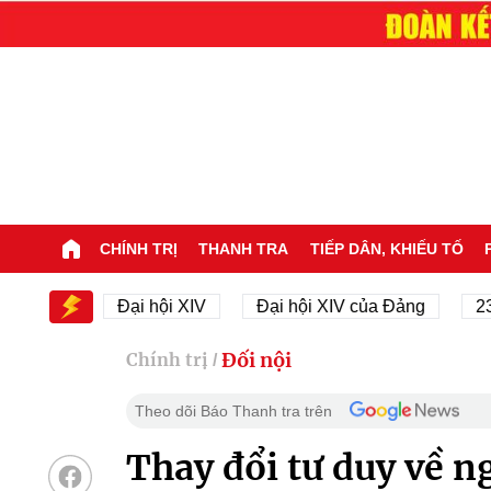
CHÍNH TRỊ
THANH TRA
TIẾP DÂN, KHIẾU TỐ
i XIV
Đại hội XIV
Đại hội XIV của Đảng
23/11
Đối nội
Chính trị
/
Theo dõi Báo Thanh tra trên
Thay đổi tư duy về n