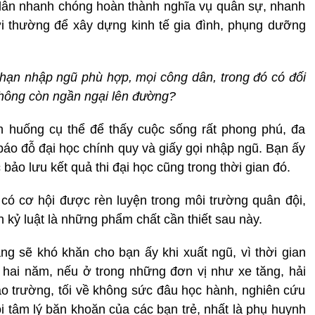
 dân nhanh chóng hoàn thành nghĩa vụ quân sự, nhanh
ời thường để xây dựng kinh tế gia đình, phụng dưỡng
 hạn nhập ngũ phù hợp, mọi công dân, trong đó có đối
không còn ngần ngại lên đường?
nh huống cụ thể để thấy cuộc sống rất phong phú, đa
 báo đỗ đại học chính quy và giấy gọi nhập ngũ. Bạn ấy
o lưu kết quả thi đại học cũng trong thời gian đó.
 có cơ hội được rèn luyện trong môi trường quân đội,
h kỷ luật là những phẩm chất cần thiết sau này.
ng sẽ khó khăn cho bạn ấy khi xuất ngũ, vì thời gian
gũ hai năm, nếu ở trong những đơn vị như xe tăng, hải
hao trường, tối về không sức đâu học hành, nghiên cứu
ỏi tâm lý băn khoăn của các bạn trẻ, nhất là phụ huynh