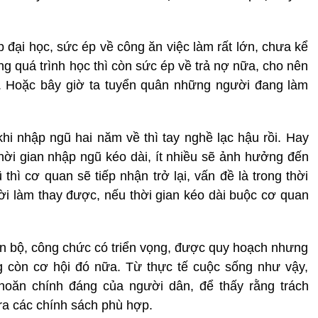
 đại học, sức ép về công ăn việc làm rất lớn, chưa kể
g quá trình học thì còn sức ép về trả nợ nữa, cho nên
đề. Hoặc bây giờ ta tuyển quân những người đang làm
khi nhập ngũ hai năm về thì tay nghề lạc hậu rồi. Hay
hời gian nhập ngũ kéo dài, ít nhiều sẽ ảnh hưởng đến
 thì cơ quan sẽ tiếp nhận trở lại, vấn đề là trong thời
ời làm thay được, nếu thời gian kéo dài buộc cơ quan
án bộ, công chức có triển vọng, được quy hoạch nhưng
g còn cơ hội đó nữa. Từ thực tế cuộc sống như vậy,
hoăn chính đáng của người dân, để thấy rằng trách
ra các chính sách phù hợp.