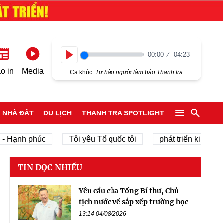
00:00
04:23
Play
o in
Media
Ca khúc:
Tự hào người làm báo Thanh tra
NHÀ ĐẤT
DU LỊCH
THANH TRA SPOTLIGHT
Hạnh phúc
Tôi yêu Tổ quốc tôi
phát triển kinh tế tư 
TIN ĐỌC NHIỀU
Yêu cầu của Tổng Bí thư, Chủ
tịch nước về sắp xếp trường học
13:14 04/08/2026