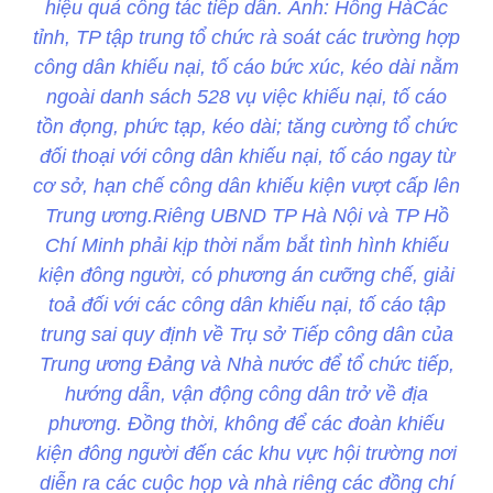
hiệu quả công tác tiếp dân. Ảnh: Hồng HàCác
tỉnh, TP tập trung tổ chức rà soát các trường hợp
công dân khiếu nại, tố cáo bức xúc, kéo dài nằm
ngoài danh sách 528 vụ việc khiếu nại, tố cáo
tồn đọng, phức tạp, kéo dài; tăng cường tổ chức
đối thoại với công dân khiếu nại, tố cáo ngay từ
cơ sở, hạn chế công dân khiếu kiện vượt cấp lên
Trung ương.Riêng UBND TP Hà Nội và TP Hồ
Chí Minh phải kịp thời nắm bắt tình hình khiếu
kiện đông người, có phương án cưỡng chế, giải
toả đối với các công dân khiếu nại, tố cáo tập
trung sai quy định về Trụ sở Tiếp công dân của
Trung ương Đảng và Nhà nước để tổ chức tiếp,
hướng dẫn, vận động công dân trở về địa
phương. Đồng thời, không để các đoàn khiếu
kiện đông người đến các khu vực hội trường nơi
diễn ra các cuộc họp và nhà riêng các đồng chí