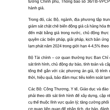
tướng Chính phủ, Thông báo số 36/TB-VPCP
hành giá.
Trong đó, các Bộ, ngành, địa phương tập trung
giám sát chặt chẽ biến động giá cả hàng hóa th
đến mặt bằng giá trong nước, chủ động thực
quyền các biện pháp, giải pháp, kịch bản ứng 
lạm phát năm 2024 trong giới hạn 4-4,5% theo 
Bộ Tài chính – cơ quan thường trực Ban Chỉ đ
sát tình hình, chủ động dự báo, tính toán và c
tổng thể gắn với các phương án giá, lộ trình 
thời, hiệu quả, bảo đảm mục tiêu kiểm soát lạm 
Các Bộ: Công Thương, Y tế, Giáo dục và đào 
phải theo dõi sát tình hình để xây dựng, cập 
cụ thể thuộc lĩnh vực quản lý; tăng cường phối
cơ quan liên quan để phân tích, dự báo, đánh 