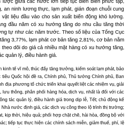
 lược giữa các nước lớn tiếp tục diễn biến phức tạp,
g, an ninh lương thực, lạm phát, gián đoạn chuỗi cung
 vật liệu đầu vào cho sản xuất biến động khó lường.
háng đầu năm có xu hướng tăng do nhu cầu tăng thời
ơng tự như các năm trước. Theo số liệu của Tổng Cục
 tăng 3,77%, lạm phát cơ bản tăng 2,81%, cơ bản nằm
c theo dõi do giá cả nhiều mặt hàng có xu hướng tăng,
c quản lý, điều hành giá.
kinh tế vĩ mô, thúc đẩy tăng trưởng, kiểm soát lạm phát, bảo
c tiêu Quốc hội đề ra, Chính phủ, Thủ tướng Chính phủ, Ban
 địa phương tổ chức triển khai quyết liệt các nhiệm vụ, giải
lưu thông, phân phối hàng hóa, dịch vụ, nhất là đối với các
ng tác quản lý, điều hành giá trong dịp lễ, Tết; chủ động kế
hà nước định giá, các dịch vụ công theo lộ trình thị trường;
t, kịp thời, hiệu quả; phối hợp chặt chẽ, hài hòa, đồng bộ với
ác; tiếp tục thực hiện các chính sách miễn, giảm thuế, phí, lệ