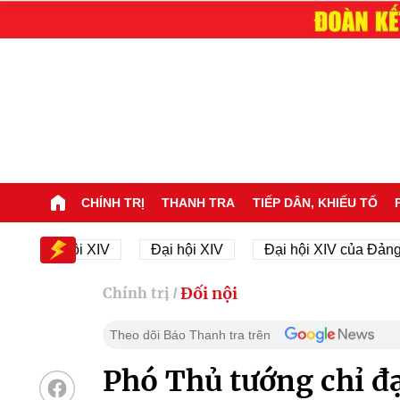
CHÍNH TRỊ
THANH TRA
TIẾP DÂN, KHIẾU TỐ
 Đại hội XIV
Đại hội XIV
Đại hội XIV của Đảng
Đối nội
Chính trị
/
Theo dõi Báo Thanh tra trên
Phó Thủ tướng chỉ đ