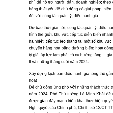
phí, để hỗ trợ người dân, doanh nghiệp; theo d
hàng thiết yếu để chủ động có giải pháp, biện
đối với công tác quản lý, điều hành giá.
Dự báo thời gian tới, công tác quản lý, điều hà
hình thế giới, khu vực tiếp tục diễn biến nha
hạ nhiệt, tiếp tục leo thang tại một số khu vự
chuyển hàng hóa bằng đường biển; hoạt động
tỷ giá, áp lực lạm phát có xu hướng tăng… gia 
II và những tháng cuối năm 2024.
Xây dựng kịch bản điều hành giá tổng thể gắn 
hoạt
Để chủ động ứng phó với những thách thức tro
năm 2024, Phó Thủ tướng Lê Minh Khái đề n
được giao đẩy mạnh triển khai thực hiện quyết l
Nghị quyết của Chính phủ, Chỉ thị số 12/CT-T