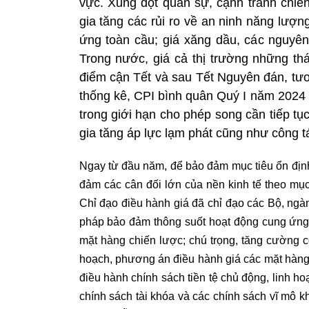
vực. Xung đột quân sự, cạnh tranh chiến
gia tăng các rủi ro về an ninh năng lượn
ứng toàn cầu; giá xăng dầu, các nguyên
Trong nước, giá cả thị trường những t
điểm cận Tết và sau Tết Nguyên đán, tư
thống kê, CPI bình quân Quý I năm 2024
trong giới hạn cho phép song cần tiếp tụ
gia tăng áp lực lạm phát cũng như công tá
Ngay từ đầu năm, để bảo đảm mục tiêu ổn định 
đảm các cân đối lớn của nền kinh tế theo mụ
Chỉ đạo điều hành giá đã chỉ đạo các Bộ, ngành
pháp bảo đảm thông suốt hoạt động cung ứng, 
mặt hàng chiến lược; chú trọng, tăng cường cô
hoạch, phương án điều hành giá các mặt hàng N
điều hành chính sách tiền tệ chủ động, linh hoạ
chính sách tài khóa và các chính sách vĩ mô kh