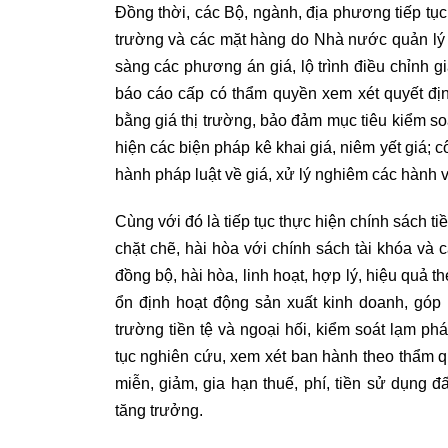
Đồng thời, các Bộ, ngành, địa phương tiếp tục t
trường và các mặt hàng do Nhà nước quản lý t
sàng các phương án giá, lộ trình điều chỉnh g
báo cáo cấp có thẩm quyền xem xét quyết địn
bằng giá thị trường, bảo đảm mục tiêu kiểm so
hiện các biện pháp kê khai giá, niêm yết giá; cô
hành pháp luật về giá, xử lý nghiêm các hành v
Cùng với đó là tiếp tục thực hiện chính sách tiề
chặt chẽ, hài hòa với chính sách tài khóa và c
đồng bộ, hài hòa, linh hoạt, hợp lý, hiệu quả 
ổn định hoạt động sản xuất kinh doanh, góp p
trường tiền tệ và ngoại hối, kiểm soát lạm ph
tục nghiên cứu, xem xét ban hành theo thẩm 
miễn, giảm, gia hạn thuế, phí, tiền sử dụng đ
tăng trưởng.