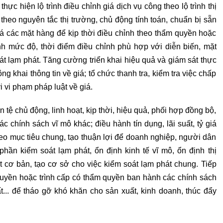
hực hiện lộ trình điều chỉnh giá dịch vụ công theo lộ trình thị
heo nguyên tắc thị trường, chủ động tính toán, chuẩn bị sẵn
iá các mặt hàng để kịp thời điều chỉnh theo thẩm quyền hoặc
h mức độ, thời điểm điều chỉnh phù hợp với diễn biến, mặt
át lạm phát. Tăng cường triển khai hiệu quả và giám sát thực
ng khai thông tin về giá; tổ chức thanh tra, kiểm tra việc chấp
i vi phạm pháp luật về giá.
n tệ chủ động, linh hoạt, kịp thời, hiệu quả, phối hợp đồng bộ,
ác chính sách vĩ mô khác; điều hành tín dụng, lãi suất, tỷ giá
theo mục tiêu chung, tạo thuận lợi để doanh nghiệp, người dân
hần kiểm soát lạm phát, ổn định kinh tế vĩ mô, ổn định thị
át cơ bản, tạo cơ sở cho việc kiểm soát lạm phát chung. Tiếp
quyền hoặc trình cấp có thẩm quyền ban hành các chính sách
ất... để tháo gỡ khó khăn cho sản xuất, kinh doanh, thúc đẩy