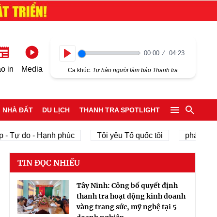
00:00
04:23
Play
o in
Media
Ca khúc:
Tự hào người làm báo Thanh tra
NHÀ ĐẤT
DU LỊCH
THANH TRA SPOTLIGHT
Tự do - Hạnh phúc
Tôi yêu Tổ quốc tôi
phát triển kin
TIN ĐỌC NHIỀU
Tây Ninh: Công bố quyết định
thanh tra hoạt động kinh doanh
vàng trang sức, mỹ nghệ tại 5