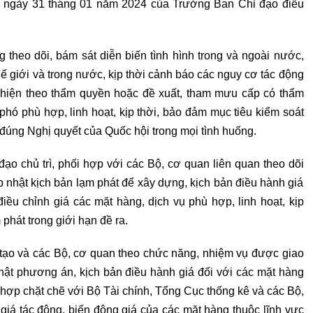
 ngày 31 tháng 01 năm 2024 của Trưởng Ban Chỉ đạo điều
 theo dõi, bám sát diễn biến tình hình trong và ngoài nước,
ế giới và trong nước, kịp thời cảnh báo các nguy cơ tác động
 hiện theo thẩm quyền hoặc đề xuất, tham mưu cấp có thẩm
phó phù hợp, linh hoạt, kịp thời, bảo đảm mục tiêu kiểm soát
đúng Nghị quyết của Quốc hội trong mọi tình huống.
ạo chủ trì, phối hợp với các Bộ, cơ quan liên quan theo dõi
ập nhật kịch bản lạm phát để xây dựng, kịch bản điều hành giá
điều chỉnh giá các mặt hàng, dịch vụ phù hợp, linh hoạt, kịp
phát trong giới hạn đề ra.
tạo và các Bộ, cơ quan theo chức năng, nhiệm vụ được giao
nhật phương án, kịch bản điều hành giá đối với các mặt hàng
 hợp chặt chẽ với Bộ Tài chính, Tổng Cục thống kê và các Bộ,
giá tác động, biến động giá của các mặt hàng thuộc lĩnh vực