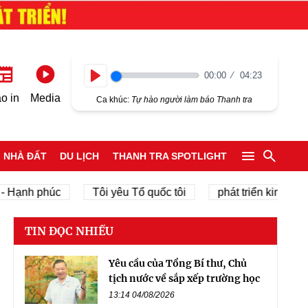
00:00
04:23
Play
o in
Media
Ca khúc:
Tự hào người làm báo Thanh tra
NHÀ ĐẤT
DU LỊCH
THANH TRA SPOTLIGHT
nh phúc
Tôi yêu Tổ quốc tôi
phát triển kinh tế tư nhâ
TIN ĐỌC NHIỀU
Yêu cầu của Tổng Bí thư, Chủ
tịch nước về sắp xếp trường học
13:14 04/08/2026