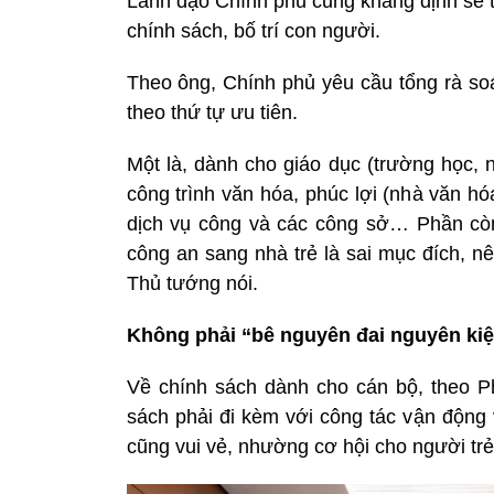
Lãnh đạo Chính phủ cũng khẳng định sẽ tậ
chính sách, bố trí con người.
Theo ông, Chính phủ yêu cầu tổng rà soá
theo thứ tự ưu tiên.
Một là, dành cho giáo dục (trường học, n
công trình văn hóa, phúc lợi (nhà văn h
dịch vụ công và các công sở… Phần còn 
công an sang nhà trẻ là sai mục đích, n
Thủ tướng nói.
Không phải “bê nguyên đai nguyên kiện
Về chính sách dành cho cán bộ, theo Phó
sách phải đi kèm với công tác vận động 
cũng vui vẻ, nhường cơ hội cho người trẻ