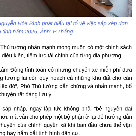
uyễn Hòa Bình phát biểu tại tổ về việc sắp xếp đơn
ấp tỉnh năm 2025. Ảnh: P.Thắng
hó Thủ tướng nhấn mạnh mong muốn có một chính sách
điều kiện, tiềm lực tài chính của từng địa phương.
 Lâm Đồng tính toán có những chuyến xe miễn phí đưa
ng tương lai còn quy hoạch cả những khu đất cho cán
việc đó”, Phó Thủ tướng dẫn chứng và nhấn mạnh, bố
chuyện rất đáng lưu ý.
 sáp nhập, ngay lập tức không phải “bê nguyên đai
h mới, mà vẫn cho phép một bộ phận ở lại để hướng dẫn
chuyện của chính quyền xã khi ban đầu chưa thể vận
ọng hay nắm bắt tình hình dân cư.