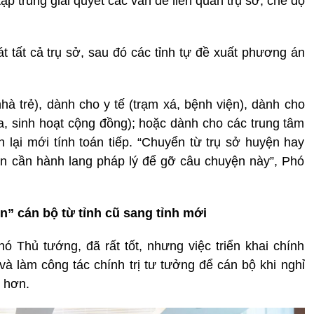
p trung giải quyết các vấn đề liên quan trụ sở, chế độ
t tất cả trụ sở, sau đó các tỉnh tự đề xuất phương án
hà trẻ), dành cho y tế (trạm xá, bệnh viện), dành cho
óa, sinh hoạt cộng đồng); hoặc dành cho các trung tâm
lại mới tính toán tiếp. “Chuyển từ trụ sở huyện hay
ên cần hành lang pháp lý để gỡ câu chuyện này”, Phó
” cán bộ từ tỉnh cũ sang tỉnh mới
 Thủ tướng, đã rất tốt, nhưng việc triển khai chính
và làm công tác chính trị tư tưởng để cán bộ khi nghỉ
 hơn.