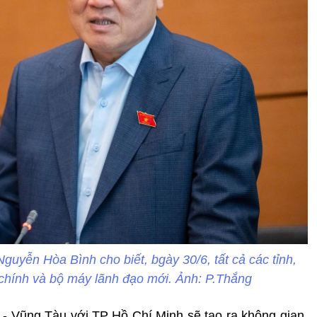
uyễn Hòa Bình cho biết, bgày 30/6, tất cả các tỉnh,
 chính và bộ máy lãnh đạo mới. Ảnh: P.Thắng
 - Vũng Tàu với TP Hồ Chí Minh sẽ tạo ra không gian,