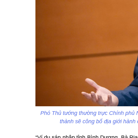
Phó Thủ tướng thường trực Chính phủ Ng
thành sẽ công bố địa giới hành
“Ví dụ sáp nhập tỉnh Bình Dương, Bà Rịa