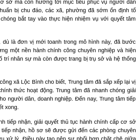
 cơ sở mà còn hướng tới mục tiêu phục vụ người dân
huẩn bị chu đáo, các xã, phường đã sớm ổn định tổ
chóng bắt tay vào thực hiện nhiệm vụ với quyết tâm
 dù là đơn vị mới toanh trong mô hình này, đã bước
ựng một nền hành chính công chuyên nghiệp và hiện
ố trí nhân sự mà còn được trang bị trụ sở và hệ thống
ông xã Lộc Bình cho biết, Trung tâm đã sắp xếp lại vị
 chính thức hoạt động. Trung tâm đã nhanh chóng giải
 cho người dân, doanh nghiệp. Đến nay, Trung tâm tiếp
ết xong.
nh tiếp nhận, giải quyết thủ tục hành chính cấp cơ sở
m tiếp nhận, hồ sơ sẽ được gửi đến các phòng chuyên
xử lý. Điều này tạo nên sự phối hợp chặt chẽ giữa