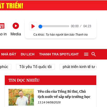
00:00
04:23
Play
o in
Media
Ca khúc:
Tự hào người làm báo Thanh tra
NHÀ ĐẤT
DU LỊCH
THANH TRA SPOTLIGHT
Tôi yêu Tổ quốc tôi
phát triển kinh tế tư nhân
TIN ĐỌC NHIỀU
Yêu cầu của Tổng Bí thư, Chủ
tịch nước về sắp xếp trường học
13:14 04/08/2026