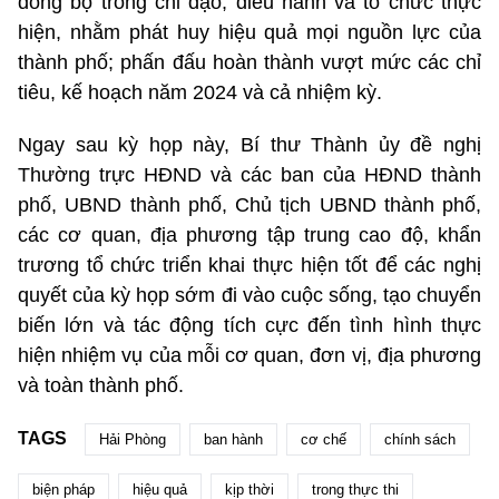
đồng bộ trong chỉ đạo, điều hành và tổ chức thực
hiện, nhằm phát huy hiệu quả mọi nguồn lực của
thành phố; phấn đấu hoàn thành vượt mức các chỉ
tiêu, kế hoạch năm 2024 và cả nhiệm kỳ.
Ngay sau kỳ họp này, Bí thư Thành ủy đề nghị
Thường trực HĐND và các ban của HĐND thành
phố, UBND thành phố, Chủ tịch UBND thành phố,
các cơ quan, địa phương tập trung cao độ, khẩn
trương tổ chức triển khai thực hiện tốt để các nghị
quyết của kỳ họp sớm đi vào cuộc sống, tạo chuyển
biến lớn và tác động tích cực đến tình hình thực
hiện nhiệm vụ của mỗi cơ quan, đơn vị, địa phương
và toàn thành phố.
TAGS
Hải Phòng
ban hành
cơ chế
chính sách
biện pháp
hiệu quả
kịp thời
trong thực thi