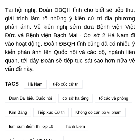
Tại hội nghị, Đoàn ĐBQH tỉnh cho biết sẽ tiếp thu,
giải trình làm rõ những ý kiến cử tri địa phương
phản ánh. Về kiến nghị sớm đưa Bệnh viện Việt
Đức và Bệnh viện Bạch Mai - Cơ sở 2 Hà Nam đi
vào hoạt động, Đoàn ĐBQH tỉnh cũng đã có nhiều ý
kiến phản ánh lên Quốc hội và các bộ, ngành liên
quan, tới đây Đoàn sẽ tiếp tục sát sao hơn nữa về
vấn đề này.
TAGS
Hà Nam
tiếp xúc cử tri
Đoàn Đại biểu Quốc hội
cơ sở hạ tầng
tố cáo và phòng
Kim Bảng
Tiếp xúc Cử tri
Không có cán bộ vi phạm
lùm xùm điểm thi lớp 10
Thanh Liêm