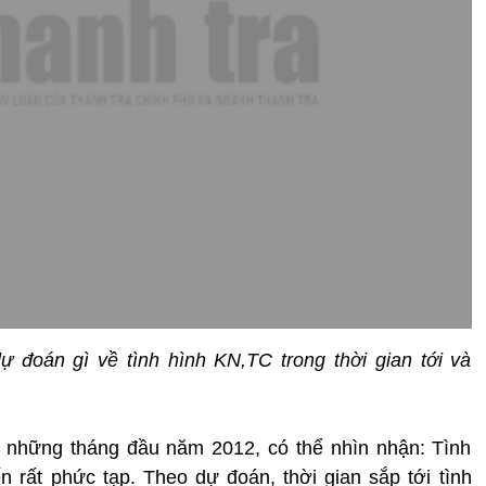
ự đoán gì về tình hình KN,TC trong thời gian tới và
à những tháng đầu năm 2012, có thể nhìn nhận: Tình
n rất phức tạp. Theo dự đoán, thời gian sắp tới tình