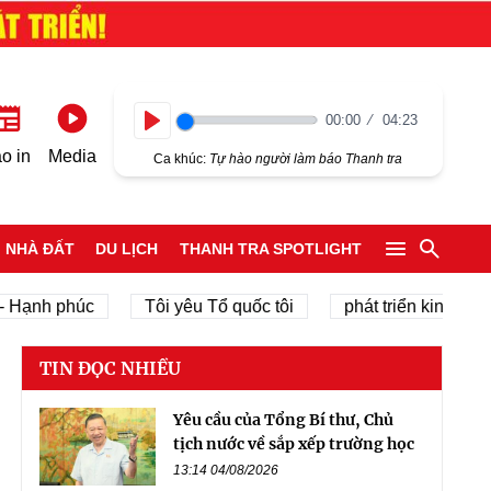
00:00
04:23
Play
o in
Media
Ca khúc:
Tự hào người làm báo Thanh tra
NHÀ ĐẤT
DU LỊCH
THANH TRA SPOTLIGHT
ạnh phúc
Tôi yêu Tổ quốc tôi
phát triển kinh tế tư nh
TIN ĐỌC NHIỀU
Yêu cầu của Tổng Bí thư, Chủ
tịch nước về sắp xếp trường học
13:14 04/08/2026