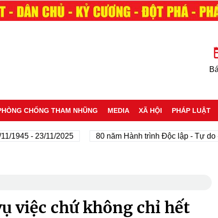
Bá
PHÒNG CHỐNG THAM NHŨNG
MEDIA
XÃ HỘI
PHÁP LUẬT
945 - 23/11/2025
80 năm Hành trình Độc lập - Tự do - H
vụ việc chứ không chỉ hết