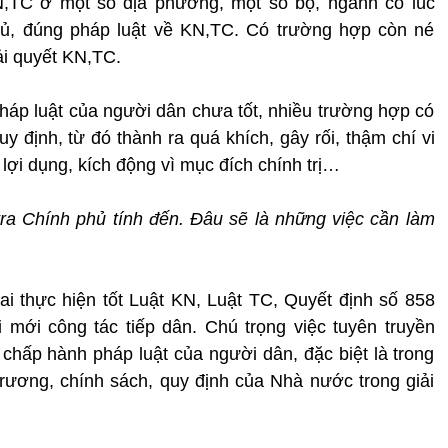
KN,TC ở một số địa phương, một số bộ, ngành có lúc
 đủ, đúng pháp luật về KN,TC. Có trường hợp còn né
iải quyết KN,TC.
háp luật của người dân chưa tốt, nhiều trường hợp có
y định, từ đó thành ra quá khích, gây rối, thậm chí vi
lợi dụng, kích động vì mục đích chính trị…
ra Chính phủ tính đến. Đâu sẽ là những việc cần làm
khai thực hiện tốt Luật KN, Luật TC, Quyết định số 858
mới công tác tiếp dân. Chú trọng việc tuyên truyền
 chấp hành pháp luật của người dân, đặc biệt là trong
rương, chính sách, quy định của Nhà nước trong giải