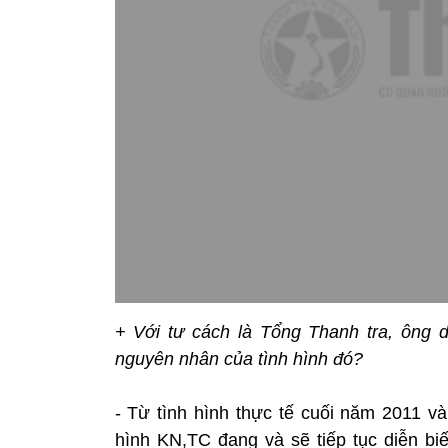
+ Với tư cách là Tổng Thanh tra, ông d
nguyên nhân của tình hình đó?
- Từ tình hình thực tế cuối năm 2011 v
hình KN,TC đang và sẽ tiếp tục diễn biế