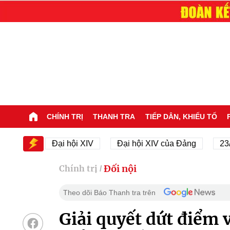
CHÍNH TRỊ
THANH TRA
TIẾP DÂN, KHIẾU TỐ
XIV
Đại hội XIV
Đại hội XIV của Đảng
23/11/1
Đối nội
Chính trị
/
Theo dõi Báo Thanh tra trên
Giải quyết dứt điểm 