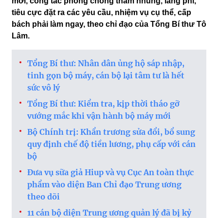
mới, công tác phòng chống tham nhũng, lãng phí,
tiêu cực đặt ra các yêu cầu, nhiệm vụ cụ thể, cấp
bách phải làm ngay, theo chỉ đạo của Tổng Bí thư Tô
Lâm.
Tổng Bí thư: Nhân dân ủng hộ sáp nhập,
tinh gọn bộ máy, cán bộ lại tâm tư là hết
sức vô lý
Tổng Bí thư: Kiểm tra, kịp thời tháo gỡ
vướng mắc khi vận hành bộ máy mới
Bộ Chính trị: Khẩn trương sửa đổi, bổ sung
quy định chế độ tiền lương, phụ cấp với cán
bộ
Đưa vụ sữa giả Hiup và vụ Cục An toàn thực
phẩm vào diện Ban Chỉ đạo Trung ương
theo dõi
11 cán bộ diện Trung ương quản lý đã bị kỷ